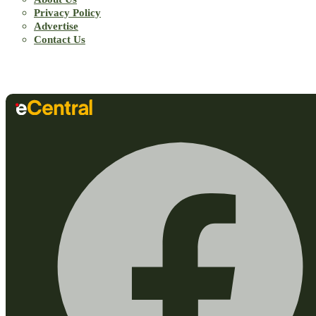
Privacy Policy
Advertise
Contact Us