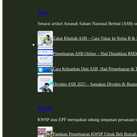
ASB
Senarai artikel Amanah Saham Nasional Berhad (ASB) un
Zakat Khultah ASB – Cara Tukar ke Kelas B & 
Pengeluaran ASB Online – Had Dinaikkan RM5
Cara Keluarkan Duit ASB, Had Pengeluaran & 
Dividen ASB 2025 – Semakan Dividen & Bonus
KWSP
KWSP atau EPF merupakan tabung simpanan persaraan te
Panduan Pengeluaran KWSP Untuk Beli Rumah