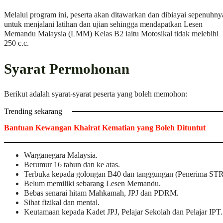
Melalui program ini, peserta akan ditawarkan dan dibiayai sepenuhny
untuk menjalani latihan dan ujian sehingga mendapatkan Lesen
Memandu Malaysia (LMM) Kelas B2 iaitu Motosikal tidak melebihi
250 c.c.
Syarat Permohonan
Berikut adalah syarat-syarat peserta yang boleh memohon:
Trending sekarang
Bantuan Kewangan Khairat Kematian yang Boleh Dituntut
Warganegara Malaysia.
Berumur 16 tahun dan ke atas.
Terbuka kepada golongan B40 dan tanggungan (Penerima STR
Belum memiliki sebarang Lesen Memandu.
Bebas senarai hitam Mahkamah, JPJ dan PDRM.
Sihat fizikal dan mental.
Keutamaan kepada Kadet JPJ, Pelajar Sekolah dan Pelajar IPT.