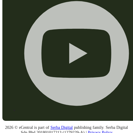
2026 © eCentral is part of
Serba Digital
publishing family. Serba Digital
Sdn Bhd 201801017213 (1279229-A) |
Privacy Policy