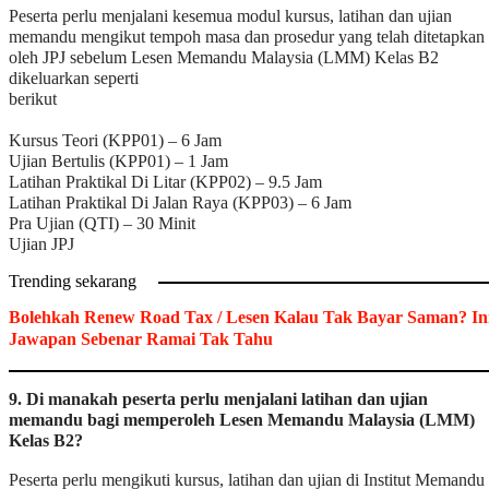
Peserta perlu menjalani kesemua modul kursus, latihan dan ujian
memandu mengikut tempoh masa dan prosedur yang telah ditetapkan
oleh JPJ sebelum Lesen Memandu Malaysia (LMM) Kelas B2
dikeluarkan seperti
berikut
Kursus Teori (KPP01) – 6 Jam
Ujian Bertulis (KPP01) – 1 Jam
Latihan Praktikal Di Litar (KPP02) – 9.5 Jam
Latihan Praktikal Di Jalan Raya (KPP03) – 6 Jam
Pra Ujian (QTI) – 30 Minit
Ujian JPJ
Trending sekarang
Bolehkah Renew Road Tax / Lesen Kalau Tak Bayar Saman? In
Jawapan Sebenar Ramai Tak Tahu
9. Di manakah peserta perlu menjalani latihan dan ujian
memandu bagi memperoleh Lesen Memandu Malaysia (LMM)
Kelas B2?
Peserta perlu mengikuti kursus, latihan dan ujian di Institut Memandu