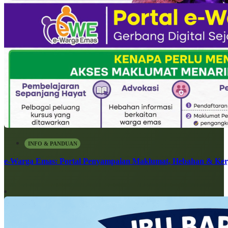
INFO & PANDUAN
e-Warga Emas: Portal Penyampaian Maklumat, Hebahan & Ke