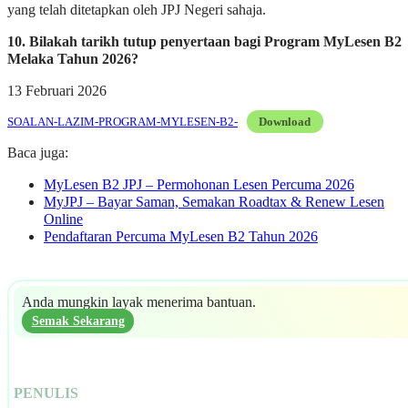
yang telah ditetapkan oleh JPJ Negeri sahaja.
10. Bilakah tarikh tutup penyertaan bagi Program MyLesen B2
Melaka Tahun 2026?
13 Februari 2026
SOALAN-LAZIM-PROGRAM-MYLESEN-B2-
Download
Baca juga:
MyLesen B2 JPJ – Permohonan Lesen Percuma 2026
MyJPJ – Bayar Saman, Semakan Roadtax & Renew Lesen
Online
Pendaftaran Percuma MyLesen B2 Tahun 2026
Anda mungkin layak menerima bantuan.
Semak Sekarang
PENULIS