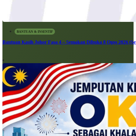
BANTUAN & INSENTIF
Bantuan Kasih Johor Fasa 4 – Semakan Dibuka 8 Ogos 2026 (Sen