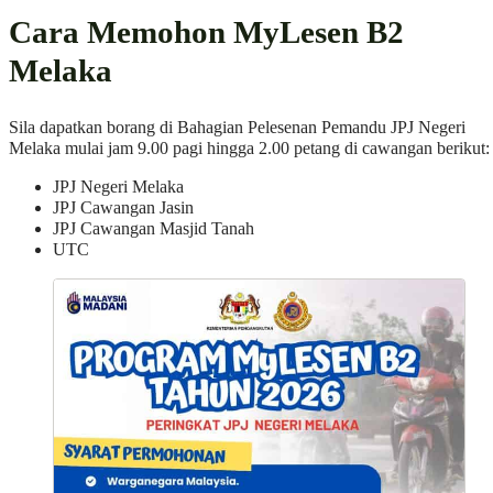
Cara Memohon MyLesen B2
Melaka
Sila dapatkan borang di Bahagian Pelesenan Pemandu JPJ Negeri
Melaka mulai jam 9.00 pagi hingga 2.00 petang di cawangan berikut:
JPJ Negeri Melaka
JPJ Cawangan Jasin
JPJ Cawangan Masjid Tanah
UTC