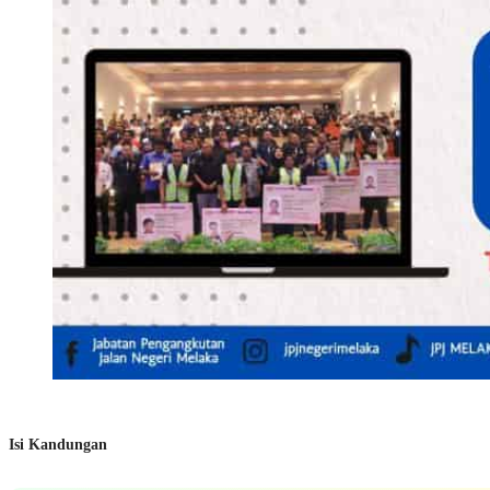
Isi Kandungan