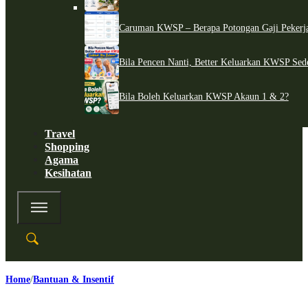
Caruman KWSP – Berapa Potongan Gaji Pekerj
Bila Pencen Nanti, Better Keluarkan KWSP Sed
Bila Boleh Keluarkan KWSP Akaun 1 & 2?
Travel
Shopping
Agama
Kesihatan
Home
Bantuan & Insentif