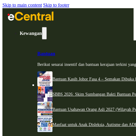
Skip to main content
Skip to footer
Kewangan
Bantuan
Berikut senarai insentif dan bantuan kerajaan terkini ya
Bantuan Kasih Johor Fasa 4 – Semakan Dibuka 8
SBBS 2026: Skim Sumbangan Bakti Bantuan Per
Bantuan Usahawan Orang Asli 2027 (Wilayah Pe
Manfaat untuk Anak Disleksia, Autisme dan 