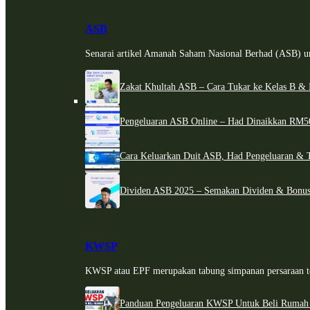
ASB
Senarai artikel Amanah Saham Nasional Berhad (ASB) un
Zakat Khultah ASB – Cara Tukar ke Kelas B & 
Pengeluaran ASB Online – Had Dinaikkan RM5
Cara Keluarkan Duit ASB, Had Pengeluaran & 
Dividen ASB 2025 – Semakan Dividen & Bonus
KWSP
KWSP atau EPF merupakan tabung simpanan persaraan te
Panduan Pengeluaran KWSP Untuk Beli Rumah