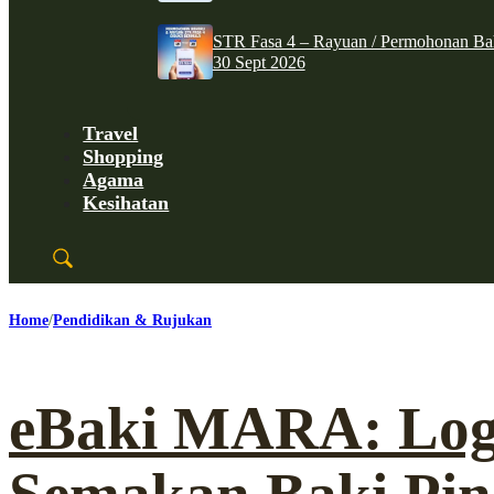
STR Fasa 4 – Rayuan / Permohonan Ba
30 Sept 2026
Travel
Shopping
Agama
Kesihatan
Home
Pendidikan & Rujukan
eBaki MARA: Log