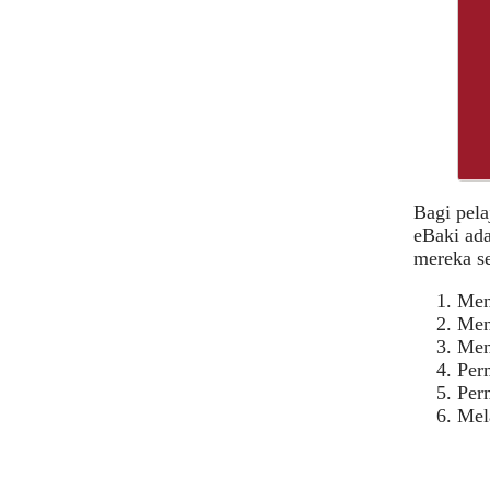
Bagi pel
eBaki ada
mereka se
Men
Men
Men
Per
Per
Mel