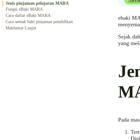
Jenis pinjaman pelajaran MARA
Fungsi eBaki MARA
Cara daftar eBaki MARA
ebaki MA
Cara semak baki pinjaman pendidikan
menyemak
Maklumat Lanjut
Sejak da
yang mela
Je
M
Pada masa
Ter
Dip