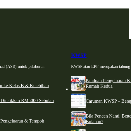
KWSP
had (ASB) untuk pelaburan
KWSP atau EPF merupakan tabung si
Panduan Pengeluaran 
r ke Kelas B & Kelebihan
Rumah Kedua
d Dinaikkan RM5000 Sebulan
Caruman KWSP – Berapa
Bila Pencen Nanti, Bet
 Pengeluaran & Tempoh
Bulanan?