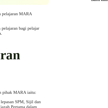
m pelajaran MARA
elajaran bagi pelajar
a.
aran
eh pihak MARA iaitu:
lepasan SPM, Sijil dan
Ijazah Pertama dalam