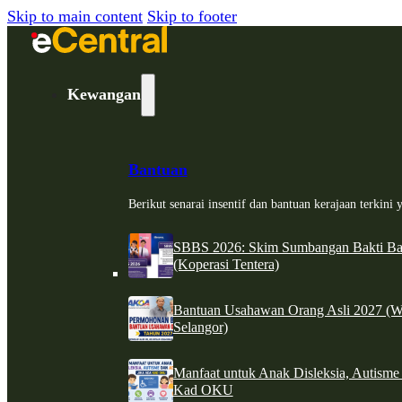
Skip to main content
Skip to footer
Kewangan
Bantuan
Berikut senarai insentif dan bantuan kerajaan terkin
SBBS 2026: Skim Sumbangan Bakti Ban
(Koperasi Tentera)
Bantuan Usahawan Orang Asli 2027 (W
Selangor)
Manfaat untuk Anak Disleksia, Autism
Kad OKU