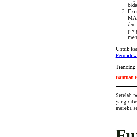
bid
Exc
MAR
dan
peng
mem
Untuk kem
Pendidi
Trending
Bantuan K
Setelah 
yang dibe
mereka se
Fu