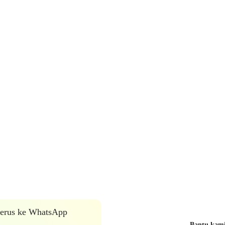
 terus ke WhatsApp
Bantu kami 