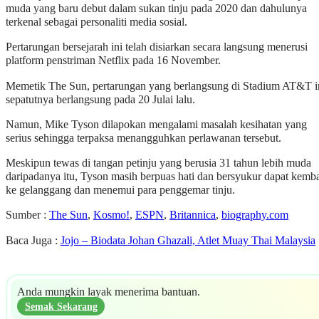
muda yang baru debut dalam sukan tinju pada 2020 dan dahulunya
terkenal sebagai personaliti media sosial.
Pertarungan bersejarah ini telah disiarkan secara langsung menerusi
platform penstriman Netflix pada 16 November.
Memetik The Sun, pertarungan yang berlangsung di Stadium AT&T i
sepatutnya berlangsung pada 20 Julai lalu.
Namun, Mike Tyson dilapokan mengalami masalah kesihatan yang
serius sehingga terpaksa menangguhkan perlawanan tersebut.
Meskipun tewas di tangan petinju yang berusia 31 tahun lebih muda
daripadanya itu, Tyson masih berpuas hati dan bersyukur dapat kemba
ke gelanggang dan menemui para penggemar tinju.
Sumber :
The Sun
,
Kosmo!
,
ESPN
,
Britannica
,
biography.com
Baca Juga :
Jojo – Biodata Johan Ghazali, Atlet Muay Thai Malaysia
Anda mungkin layak menerima bantuan.
Semak Sekarang