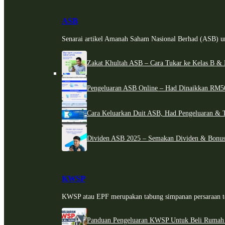
ASB
Senarai artikel Amanah Saham Nasional Berhad (ASB) un
Zakat Khultah ASB – Cara Tukar ke Kelas B & 
Pengeluaran ASB Online – Had Dinaikkan RM5
Cara Keluarkan Duit ASB, Had Pengeluaran & 
Dividen ASB 2025 – Semakan Dividen & Bonus
KWSP
KWSP atau EPF merupakan tabung simpanan persaraan te
Panduan Pengeluaran KWSP Untuk Beli Rumah