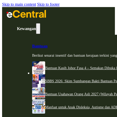
Skip to main content
Skip to footer
Kewangan
Bantuan
Berikut senarai insentif dan bantuan kerajaan terkini ya
Bantuan Kasih Johor Fasa 4 – Semakan Dibuka 8
SBBS 2026: Skim Sumbangan Bakti Bantuan Per
Bantuan Usahawan Orang Asli 2027 (Wilayah Pe
Manfaat untuk Anak Disleksia, Autisme dan 