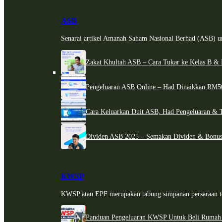
ASB
Senarai artikel Amanah Saham Nasional Berhad (ASB) un
Zakat Khultah ASB – Cara Tukar ke Kelas B & 
Pengeluaran ASB Online – Had Dinaikkan RM5
Cara Keluarkan Duit ASB, Had Pengeluaran & 
Dividen ASB 2025 – Semakan Dividen & Bonus
KWSP
KWSP atau EPF merupakan tabung simpanan persaraan te
Panduan Pengeluaran KWSP Untuk Beli Rumah