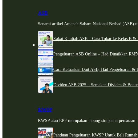
ASB
Senarai artikel Amanah Saham Nasional Berhad (ASB) un
Zakat Khultah ASB – Cara Tukar ke Kelas B & 
Pengeluaran ASB Online – Had Dinaikkan RM5
Cara Keluarkan Duit ASB, Had Pengeluaran & 
Dividen ASB 2025 – Semakan Dividen & Bonus
KWSP
KWSP atau EPF merupakan tabung simpanan persaraan te
Panduan Pengeluaran KWSP Untuk Beli Rumah