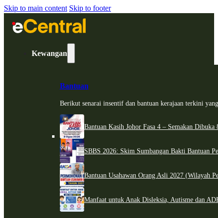
Skip to main content
Skip to footer
Kewangan
Bantuan
Berikut senarai insentif dan bantuan kerajaan terkini ya
Bantuan Kasih Johor Fasa 4 – Semakan Dibuka 8
SBBS 2026: Skim Sumbangan Bakti Bantuan Per
Bantuan Usahawan Orang Asli 2027 (Wilayah Pe
Manfaat untuk Anak Disleksia, Autisme dan 