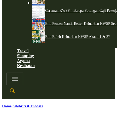
Caruman KWSP – Berapa Potongan Gaji Pekerj
Bila Pencen Nanti, Better Keluarkan KWSP Sed
Bila Boleh Keluarkan KWSP Akaun 1 & 2?
Travel
Shopping
Agama
Kesihatan
Home
Selebriti & Biodata