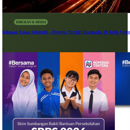
HIBURAN & MEDIA
Kilauan Emas Selebriti – Peserta Terdiri Daripada 10 Artis Vete