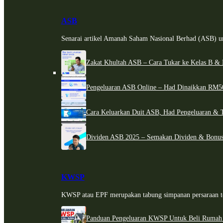
ASB
Senarai artikel Amanah Saham Nasional Berhad (ASB) un
Zakat Khultah ASB – Cara Tukar ke Kelas B & 
Pengeluaran ASB Online – Had Dinaikkan RM5
Cara Keluarkan Duit ASB, Had Pengeluaran & 
Dividen ASB 2025 – Semakan Dividen & Bonus
KWSP
KWSP atau EPF merupakan tabung simpanan persaraan te
Panduan Pengeluaran KWSP Untuk Beli Rumah