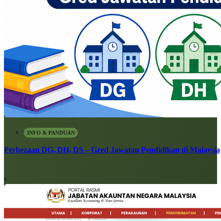
INFO & PANDUAN
Perbezaan DG, DH, DS – Gred Jawatan Pendidikan di Malaysia