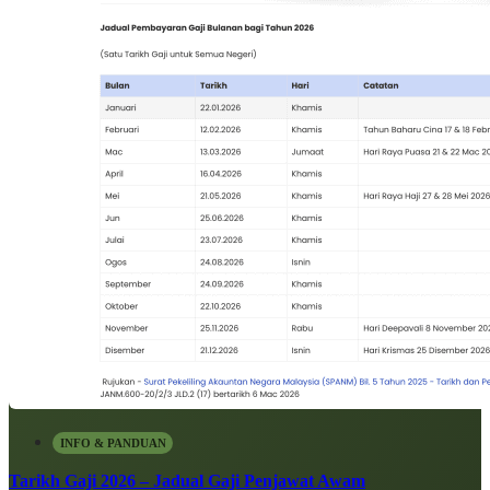
INFO & PANDUAN
Tarikh Gaji 2026 – Jadual Gaji Penjawat Awam