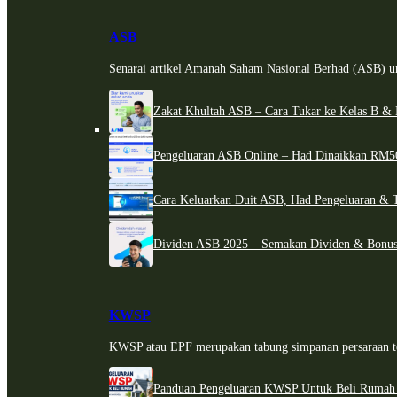
ASB
Senarai artikel Amanah Saham Nasional Berhad (ASB) un
Zakat Khultah ASB – Cara Tukar ke Kelas B & 
Pengeluaran ASB Online – Had Dinaikkan RM5
Cara Keluarkan Duit ASB, Had Pengeluaran & 
Dividen ASB 2025 – Semakan Dividen & Bonus
KWSP
KWSP atau EPF merupakan tabung simpanan persaraan te
Panduan Pengeluaran KWSP Untuk Beli Rumah