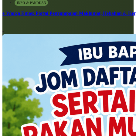
INFO & PANDUAN
e-Warga Emas: Portal Penyampaian Maklumat, Hebahan & Ke