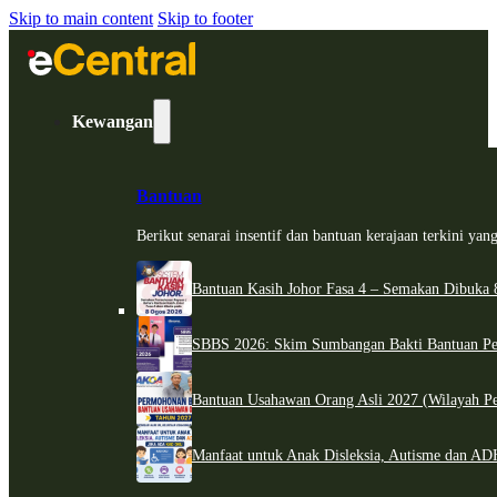
Skip to main content
Skip to footer
Kewangan
Bantuan
Berikut senarai insentif dan bantuan kerajaan terkini ya
Bantuan Kasih Johor Fasa 4 – Semakan Dibuka 8
SBBS 2026: Skim Sumbangan Bakti Bantuan Per
Bantuan Usahawan Orang Asli 2027 (Wilayah Pe
Manfaat untuk Anak Disleksia, Autisme dan 