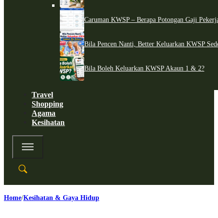
Caruman KWSP – Berapa Potongan Gaji Pekerj
Bila Pencen Nanti, Better Keluarkan KWSP Sed
Bila Boleh Keluarkan KWSP Akaun 1 & 2?
Travel
Shopping
Agama
Kesihatan
Home
Kesihatan & Gaya Hidup