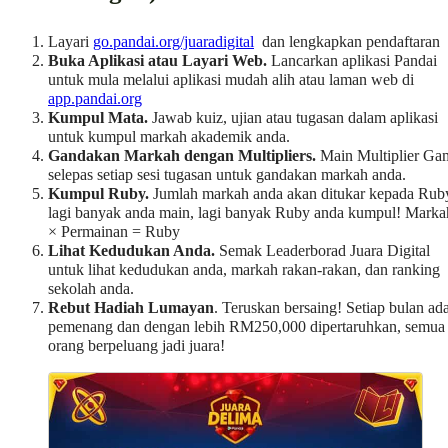
Layari
go.pandai.org/juaradigital
dan lengkapkan pendaftaran
Buka Aplikasi atau Layari Web.
Lancarkan aplikasi Pandai
untuk mula melalui aplikasi mudah alih atau laman web di
app.pandai.org
Kumpul Mata.
Jawab kuiz, ujian atau tugasan dalam aplikasi
untuk kumpul markah akademik anda.
Gandakan Markah dengan Multipliers.
Main Multiplier Ga
selepas setiap sesi tugasan untuk gandakan markah anda.
Kumpul Ruby.
Jumlah markah anda akan ditukar kepada Rub
lagi banyak anda main, lagi banyak Ruby anda kumpul! Marka
× Permainan = Ruby
Lihat Kedudukan Anda.
Semak Leaderborad Juara Digital
untuk lihat kedudukan anda, markah rakan-rakan, dan ranking
sekolah anda.
Rebut Hadiah Lumayan
. Teruskan bersaing! Setiap bulan ad
pemenang dan dengan lebih RM250,000 dipertaruhkan, semua
orang berpeluang jadi juara!