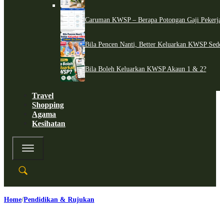
Caruman KWSP – Berapa Potongan Gaji Pekerj
Bila Pencen Nanti, Better Keluarkan KWSP Sed
Bila Boleh Keluarkan KWSP Akaun 1 & 2?
Travel
Shopping
Agama
Kesihatan
Home
Pendidikan & Rujukan