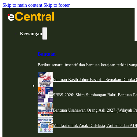
Skip to main content
Skip to footer
Kewangan
Bantuan
Berikut senarai insentif dan bantuan kerajaan terkini ya
Bantuan Kasih Johor Fasa 4 – Semakan Dibuka 8
SBBS 2026: Skim Sumbangan Bakti Bantuan Per
Bantuan Usahawan Orang Asli 2027 (Wilayah Pe
Manfaat untuk Anak Disleksia, Autisme dan 