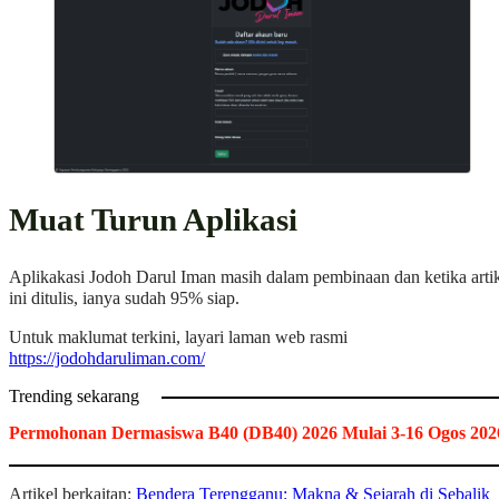
Muat Turun Aplikasi
Aplikakasi Jodoh Darul Iman masih dalam pembinaan dan ketika arti
ini ditulis, ianya sudah 95% siap.
Untuk maklumat terkini, layari laman web rasmi
https://jodohdaruliman.com/
Trending sekarang
Permohonan Dermasiswa B40 (DB40) 2026 Mulai 3-16 Ogos 202
Artikel berkaitan:
Bendera Terengganu: Makna & Sejarah di Sebalik