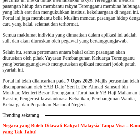
percuma ini direka untuk memudahkan rakyat Terengganu mencari
pasangan hidup dan membantu rakyat Terengganu membina hubunga
yang lebih erat dan mengukuhkan institusi kekeluargaan di negeri ini.
Portal ini juga membantu belia Muslim mencari pasangan hidup deng
cara yang halal, selamat dan terhormat.
Semua maklumat individu yang dimuatkan dalam aplikasi ini adalah
sulit dan akan diuruskan oleh pegawai yang bertanggungjawab.
Selain itu, semua pertemuan antara bakal calon pasangan akan
diuruskan oleh pihak Yayasan Pembangunan Keluarga Terengganu
yang bertanggungjawab menguruskan aplikasi mencari jodoh patuh
syariah ini.
Portal ini telah dilancarkan pada
7 Ogos 2025
. Majlis perasmian telah
disempurnakan oleh YAB Dato’ Seri Ir. Dr. Ahmad Samsuri bin
Mokhtar, Menteri Besar Terengganu. Turut hadir YB Haji Maliaman 
Kassim, Pengerusi Jawatankuasa Kebajikan, Pembangunan Wanita,
Keluarga dan Perpaduan Nasional Negeri.
Trending sekarang
Negara yang Boleh Dilawati Rakyat Malaysia Tanpa Visa – Ram
yang Tak Tahu!