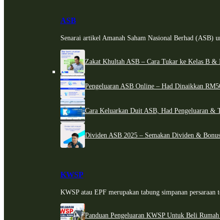
ASB
Senarai artikel Amanah Saham Nasional Berhad (ASB) un
Zakat Khultah ASB – Cara Tukar ke Kelas B & 
Pengeluaran ASB Online – Had Dinaikkan RM5
Cara Keluarkan Duit ASB, Had Pengeluaran & 
Dividen ASB 2025 – Semakan Dividen & Bonus
KWSP
KWSP atau EPF merupakan tabung simpanan persaraan te
Panduan Pengeluaran KWSP Untuk Beli Rumah