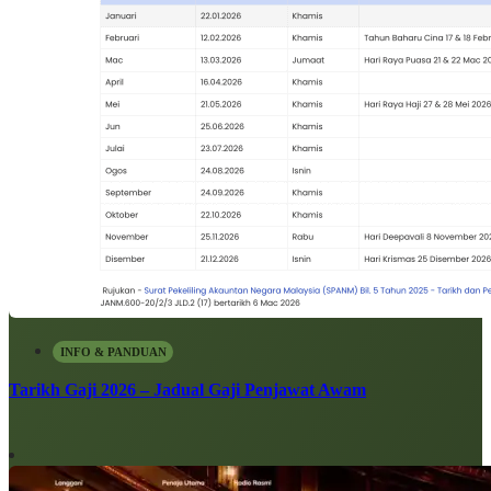
INFO & PANDUAN
Tarikh Gaji 2026 – Jadual Gaji Penjawat Awam