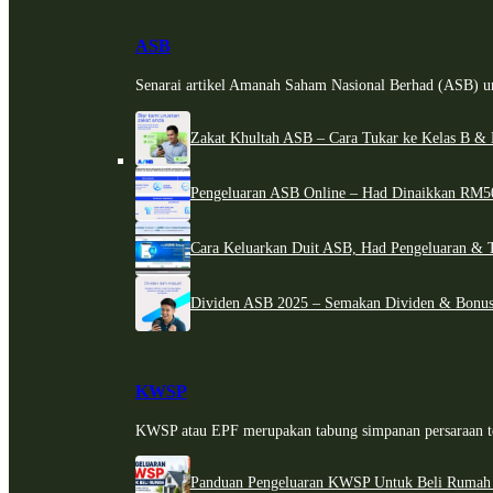
ASB
Senarai artikel Amanah Saham Nasional Berhad (ASB) un
Zakat Khultah ASB – Cara Tukar ke Kelas B & 
Pengeluaran ASB Online – Had Dinaikkan RM5
Cara Keluarkan Duit ASB, Had Pengeluaran & 
Dividen ASB 2025 – Semakan Dividen & Bonus
KWSP
KWSP atau EPF merupakan tabung simpanan persaraan te
Panduan Pengeluaran KWSP Untuk Beli Rumah