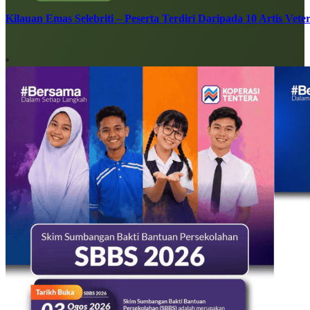
Kilauan Emas Selebriti – Peserta Terdiri Daripada 10 Artis Vete