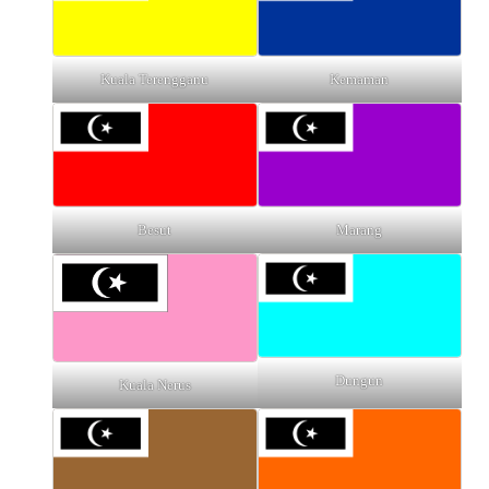
Kuala Terengganu
Kemaman
Besut
Marang
Dungun
Kuala Nerus