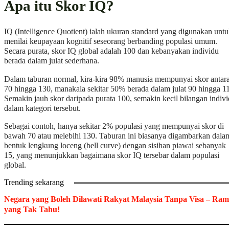
Apa itu Skor IQ?
IQ (Intelligence Quotient) ialah ukuran standard yang digunakan unt
menilai keupayaan kognitif seseorang berbanding populasi umum.
Secara purata, skor IQ global adalah 100 dan kebanyakan individu
berada dalam julat sederhana.
Dalam taburan normal, kira-kira 98% manusia mempunyai skor antar
70 hingga 130, manakala sekitar 50% berada dalam julat 90 hingga 1
Semakin jauh skor daripada purata 100, semakin kecil bilangan indiv
dalam kategori tersebut.
Sebagai contoh, hanya sekitar 2% populasi yang mempunyai skor di
bawah 70 atau melebihi 130. Taburan ini biasanya digambarkan dala
bentuk lengkung loceng (bell curve) dengan sisihan piawai sebanyak
15, yang menunjukkan bagaimana skor IQ tersebar dalam populasi
global.
Trending sekarang
Negara yang Boleh Dilawati Rakyat Malaysia Tanpa Visa – Ram
yang Tak Tahu!