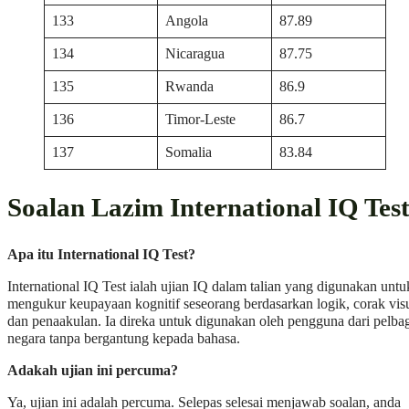
133
Angola
87.89
134
Nicaragua
87.75
135
Rwanda
86.9
136
Timor-Leste
86.7
137
Somalia
83.84
Soalan Lazim International IQ Tes
Apa itu International IQ Test?
International IQ Test ialah ujian IQ dalam talian yang digunakan untu
mengukur keupayaan kognitif seseorang berdasarkan logik, corak vis
dan penaakulan. Ia direka untuk digunakan oleh pengguna dari pelba
negara tanpa bergantung kepada bahasa.
Adakah ujian ini percuma?
Ya, ujian ini adalah percuma. Selepas selesai menjawab soalan, anda