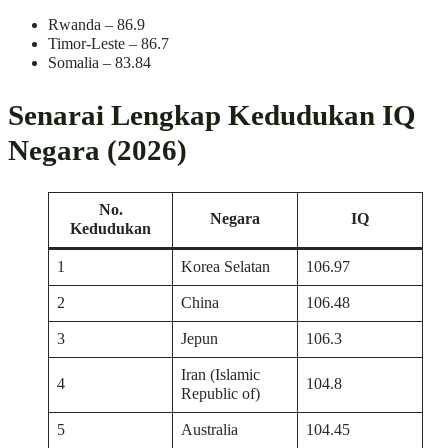
Rwanda – 86.9
Timor-Leste – 86.7
Somalia – 83.84
Senarai Lengkap Kedudukan IQ
Negara (2026)
No.
Negara
IQ
Kedudukan
1
Korea Selatan
106.97
2
China
106.48
3
Jepun
106.3
Iran (Islamic
4
104.8
Republic of)
5
Australia
104.45