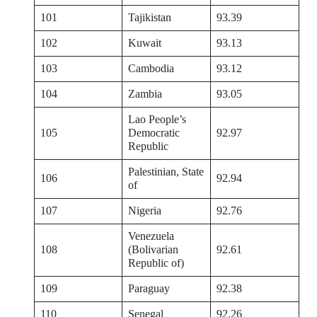
101
Tajikistan
93.39
102
Kuwait
93.13
103
Cambodia
93.12
104
Zambia
93.05
Lao People’s
105
Democratic
92.97
Republic
Palestinian, State
106
92.94
of
107
Nigeria
92.76
Venezuela
108
(Bolivarian
92.61
Republic of)
109
Paraguay
92.38
110
Senegal
92.26