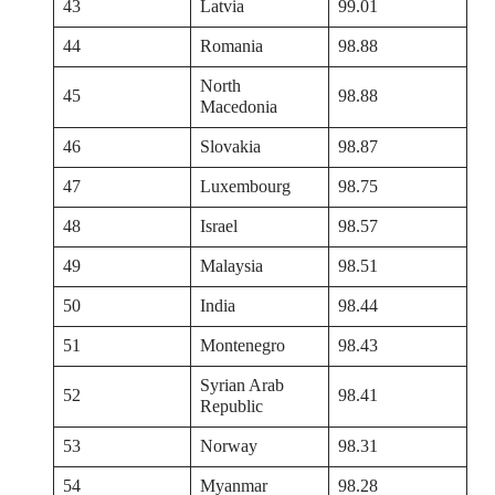
43
Latvia
99.01
44
Romania
98.88
North
45
98.88
Macedonia
46
Slovakia
98.87
47
Luxembourg
98.75
48
Israel
98.57
49
Malaysia
98.51
50
India
98.44
51
Montenegro
98.43
Syrian Arab
52
98.41
Republic
53
Norway
98.31
54
Myanmar
98.28