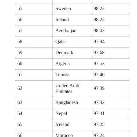
55
Sweden
98.22
56
Ireland
98.22
57
Azerbaijan
98.03
58
Qatar
97.94
59
Denmark
97.68
60
Algeria
97.53
61
Tunisia
97.46
United Arab
62
97.39
Emirates
63
Bangladesh
97.32
64
Nepal
97.31
65
Iceland
97.25
66
Morocco
97.24