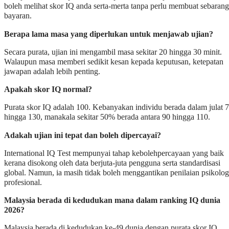
boleh melihat skor IQ anda serta-merta tanpa perlu membuat sebarang
bayaran.
Berapa lama masa yang diperlukan untuk menjawab ujian?
Secara purata, ujian ini mengambil masa sekitar 20 hingga 30 minit.
Walaupun masa memberi sedikit kesan kepada keputusan, ketepatan
jawapan adalah lebih penting.
Apakah skor IQ normal?
Purata skor IQ adalah 100. Kebanyakan individu berada dalam julat 
hingga 130, manakala sekitar 50% berada antara 90 hingga 110.
Adakah ujian ini tepat dan boleh dipercayai?
International IQ Test mempunyai tahap kebolehpercayaan yang baik
kerana disokong oleh data berjuta-juta pengguna serta standardisasi
global. Namun, ia masih tidak boleh menggantikan penilaian psikolog
profesional.
Malaysia berada di kedudukan mana dalam ranking IQ dunia
2026?
Malaysia berada di kedudukan ke-49 dunia dengan purata skor IQ