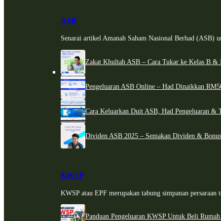
ASB
Senarai artikel Amanah Saham Nasional Berhad (ASB) un
Zakat Khultah ASB – Cara Tukar ke Kelas B & 
Pengeluaran ASB Online – Had Dinaikkan RM5
Cara Keluarkan Duit ASB, Had Pengeluaran & 
Dividen ASB 2025 – Semakan Dividen & Bonus
KWSP
KWSP atau EPF merupakan tabung simpanan persaraan te
Panduan Pengeluaran KWSP Untuk Beli Rumah