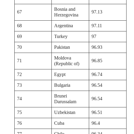
Bosnia and
67
97.13
Herzegovina
68
Argentina
97.11
69
Turkey
97
70
Pakistan
96.93
Moldova
71
96.85
(Republic of)
72
Egypt
96.74
73
Bulgaria
96.54
Brunei
74
96.54
Darussalam
75
Uzbekistan
96.51
76
Cuba
96.4
77
Chile
96.34