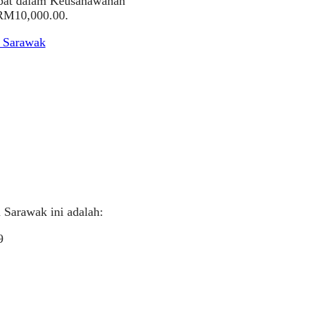
ibat dalam Keusahawanan
 RM10,000.00.
n Sarawak
 Sarawak ini adalah:
9