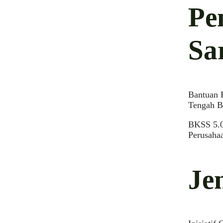
Pe
Sa
Bantuan 
Tengah B
BKSS 5.0
Perusahaa
Je