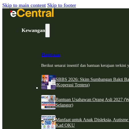
Skip to main content
Skip to footer
Kewangan
Bantuan
Berikut senarai insentif dan bantuan kerajaan terkin
SBBS 2026: Skim Sumbangan Bakti Ban
(Koperasi Tentera)
Bantuan Usahawan Orang Asli 2027 (W
Selangor)
Manfaat untuk Anak Disleksia, Autism
Kad OKU