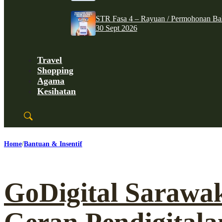
STR Fasa 4 – Rayuan / Permohonan Ba
30 Sept 2026
Travel
Shopping
Agama
Kesihatan
Home
Bantuan & Insentif
GoDigital Sarawa