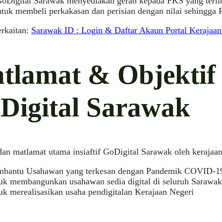
f GoDigital Sarawak menyediakan geran kepada PKS yang terl
ntuk membeli perkakasan dan perisian dengan nilai sehingga
erkaitan:
Sarawak ID : Login & Daftar Akaun Portal Kerajaa
tlamat & Objektif
Digital Sarawak
dan matlamat utama insiaftif GoDigital Sarawak oleh kerajaan
bantu Usahawan yang terkesan dengan Pandemik COVID-1
uk membangunkan usahawan sedia digital di seluruh Sarawak
uk merealisasikan usaha pendigitalan Kerajaan Negeri