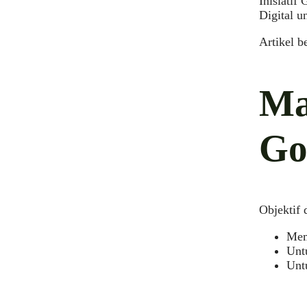
Inisiati
Digital u
Artikel b
Ma
Go
Objektif 
Mem
Unt
Unt