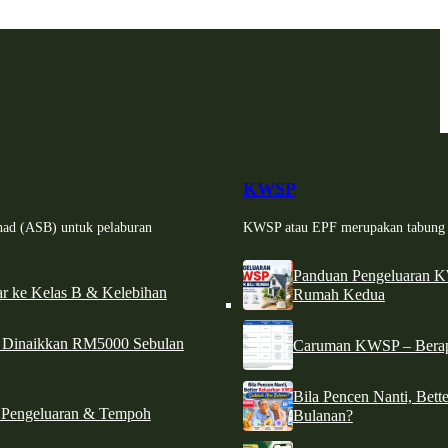
KWSP
had (ASB) untuk pelaburan
KWSP atau EPF merupakan tabung si
Panduan Pengeluaran 
r ke Kelas B & Kelebihan
Rumah Kedua
d Dinaikkan RM5000 Sebulan
Caruman KWSP – Berapa
Bila Pencen Nanti, Bet
 Pengeluaran & Tempoh
Bulanan?