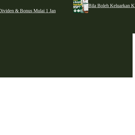
Bila Boleh Keluarkan 
ividen & Bonus Mulai 1 Jan