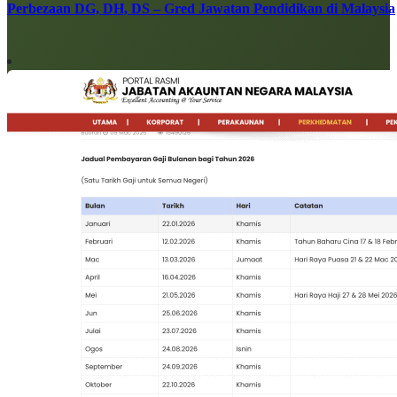
Perbezaan DG, DH, DS – Gred Jawatan Pendidikan di Malaysia