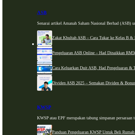
ASB
Senarai artikel Amanah Saham Nasional Berhad (ASB) un
Zakat Khultah ASB – Cara Tukar ke Kelas B & 
Pengeluaran ASB Online – Had Dinaikkan RM5
Cara Keluarkan Duit ASB, Had Pengeluaran & 
Dividen ASB 2025 – Semakan Dividen & Bonus
KWSP
KWSP atau EPF merupakan tabung simpanan persaraan te
Panduan Pengeluaran KWSP Untuk Beli Rumah