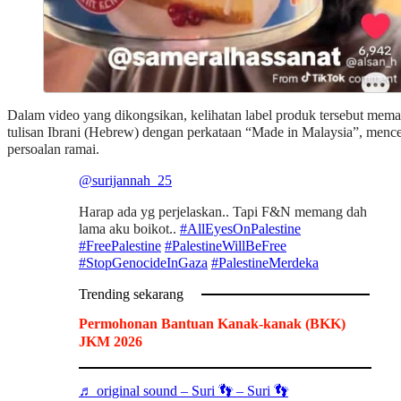
Dalam video yang dikongsikan, kelihatan label produk tersebut mem
tulisan Ibrani (Hebrew) dengan perkataan “Made in Malaysia”, menc
persoalan ramai.
@surijannah_25
Harap ada yg perjelaskan.. Tapi F&N memang dah
lama aku boikot..
#AllEyesOnPalestine
#FreePalestine
#PalestineWillBeFree
#StopGenocideInGaza
#PalestineMerdeka
Trending sekarang
Permohonan Bantuan Kanak-kanak (BKK)
JKM 2026
♬ original sound – Suri 👣 – Suri 👣