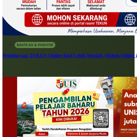
BANTUAN & INSENTIF
Pembiayaan TEKUN Online Kini Lebih Mudah, Mohon Online 