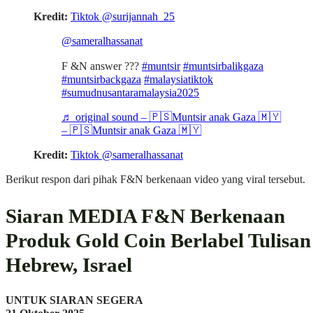
Kredit:
Tiktok @surijannah_25
@sameralhassanat
F &N answer ???
#muntsir
#muntsirbalikgaza
#muntsirbackgaza
#malaysiatiktok
#sumudnusantaramalaysia2025
♬ original sound – 🇵🇸Muntsir anak Gaza 🇲🇾
– 🇵🇸Muntsir anak Gaza 🇲🇾
Kredit:
Tiktok @sameralhassanat
Berikut respon dari pihak F&N berkenaan video yang viral tersebut.
Siaran MEDIA F&N Berkenaan
Produk Gold Coin Berlabel Tulisan
Hebrew, Israel
UNTUK SIARAN SEGERA