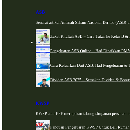
ASB
Senarai artikel Amanah Saham Nasional Berhad (ASB) un
Zakat Khultah ASB – Cara Tukar ke Kelas B & 
Pengeluaran ASB Online – Had Dinaikkan RM5
Cara Keluarkan Duit ASB, Had Pengeluaran & 
Dividen ASB 2025 – Semakan Dividen & Bonus
KWSP
KWSP atau EPF merupakan tabung simpanan persaraan te
Panduan Pengeluaran KWSP Untuk Beli Rumah