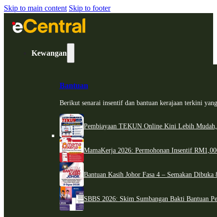
Skip to main content
Skip to footer
Kewangan
Bantuan
Berikut senarai insentif dan bantuan kerajaan terkini ya
Pembiayaan TEKUN Online Kini Lebih Mudah,
MamaKerja 2026: Permohonan Insentif RM1,000
Bantuan Kasih Johor Fasa 4 – Semakan Dibuka 8
SBBS 2026: Skim Sumbangan Bakti Bantuan Per