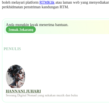
boleh melayari platform
RTMKlik
atau laman web yang menyediaka
perkhidmatan penstriman kandungan RTM.
Anda mungkin layak menerima bantuan.
Semak Sekarang
PENULIS
HANNANI JUHARI
Seorang Digital Nomad yang sukakan muzik dan buku