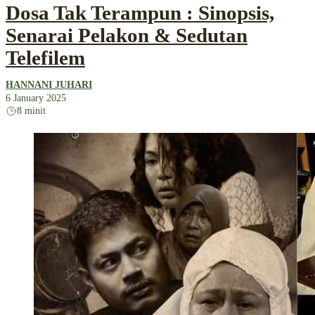
Dosa Tak Terampun : Sinopsis,
Senarai Pelakon & Sedutan
Telefilem
HANNANI JUHARI
6 January 2025
8 minit