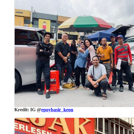
Kredit: IG @
epoybasir_keon