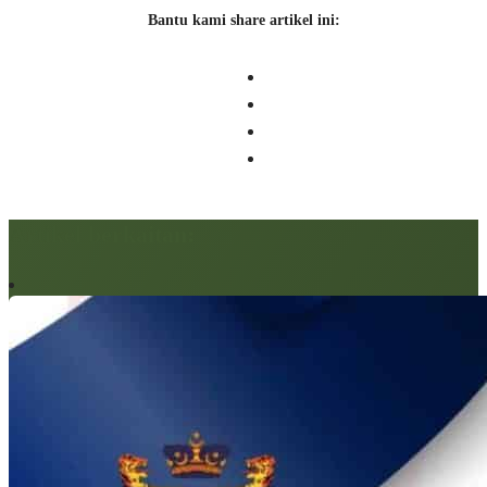
Bantu kami share artikel ini:
Artikel berkaitan: