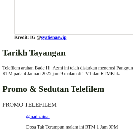
Kredit: IG @
syafienaswip
Tarikh Tayangan
Telefilem arahan Bade Hj. Azmi ini telah disiarkan menerusi Panggu
RTM pada 4 Januari 2025 jam 9 malam di TV1 dan RTMKlik.
Promo & Sedutan Telefilem
PROMO TELEFILEM
@nad.zainal
Dosa Tak Terampun malam ini RTM 1 Jam 9PM