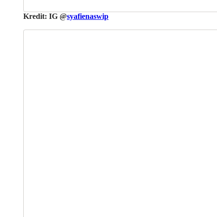
Kredit: IG @
syafienaswip