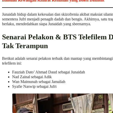
Bantuan Kewangan Khairat Kematian yang Boleh Dituntut
Junaidah hidup dalam kekesalan dan skizofrenia akibat maksiat silam
sementera Jufri menjadi penagih dadah dan bengis. Akhirnya, satu tra
berlaku, mendedahkan siapa Junaidah yang sbeenarnya.
Senarai Pelakon & BTS Telefilem 
Tak Terampun
Berikut adalah senarai pelakon terbaik dan mantap yang membintangi
telefilem ini:
Fauziah Dato’ Ahmad Daud sebagai Junaidah
Nad Zainal sebagai Adik
Wan Maimunah sebagai Jamaliah
Syafie Naswip sebagai Jufri