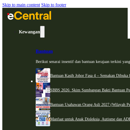
Skip to main content
Skip to footer
Kewangan
Bantuan
Berikut senarai insentif dan bantuan kerajaan terkini ya
Bantuan Kasih Johor Fasa 4 – Semakan Dibuka 8
SBBS 2026: Skim Sumbangan Bakti Bantuan Per
Bantuan Usahawan Orang Asli 2027 (Wilayah Pe
Manfaat untuk Anak Disleksia, Autisme dan 