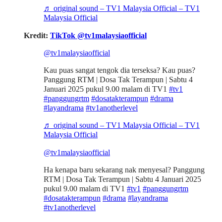
♬ original sound – TV1 Malaysia Official – TV1
Malaysia Official
Kredit:
TikTok @tv1malaysiaofficial
@tv1malaysiaofficial
Kau puas sangat tengok dia terseksa? Kau puas?
Panggung RTM | Dosa Tak Terampun | Sabtu 4
Januari 2025 pukul 9.00 malam di TV1
#tv1
#panggungrtm
#dosatakterampun
#drama
#layandrama
#tv1anotherlevel
♬ original sound – TV1 Malaysia Official – TV1
Malaysia Official
@tv1malaysiaofficial
Ha kenapa baru sekarang nak menyesal? Panggung
RTM | Dosa Tak Terampun | Sabtu 4 Januari 2025
pukul 9.00 malam di TV1
#tv1
#panggungrtm
#dosatakterampun
#drama
#layandrama
#tv1anotherlevel