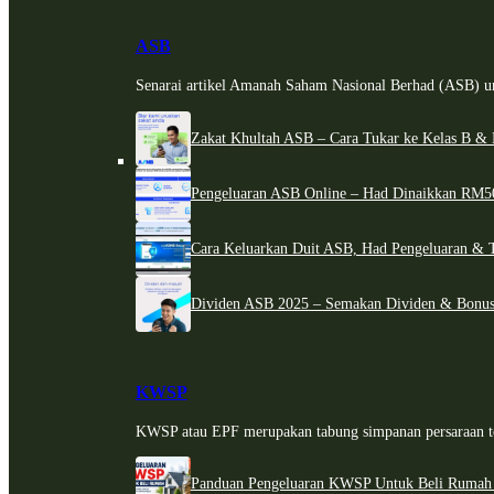
ASB
Senarai artikel Amanah Saham Nasional Berhad (ASB) un
Zakat Khultah ASB – Cara Tukar ke Kelas B & 
Pengeluaran ASB Online – Had Dinaikkan RM5
Cara Keluarkan Duit ASB, Had Pengeluaran & 
Dividen ASB 2025 – Semakan Dividen & Bonus
KWSP
KWSP atau EPF merupakan tabung simpanan persaraan te
Panduan Pengeluaran KWSP Untuk Beli Rumah