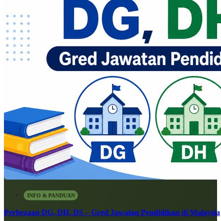
INFO & PANDUAN
Perbezaan DG, DH, DS – Gred Jawatan Pendidikan di Malaysia