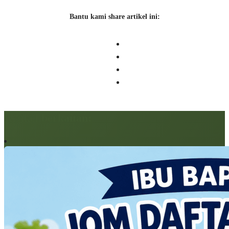
Bantu kami share artikel ini:
Artikel berkaitan: