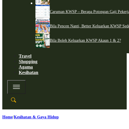
Caruman KWSP – Berapa Potongan Gaji Pekerj
Bila Pencen Nanti, Better Keluarkan KWSP Sed
Bila Boleh Keluarkan KWSP Akaun 1 & 2?
Travel
Shopping
Agama
Kesihatan
Home
Kesihatan & Gaya Hidup