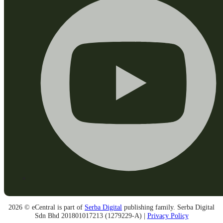
2026 © eCentral is part of
Serba Digital
publishing family. Serba Digital
Sdn Bhd 201801017213 (1279229-A) |
Privacy Policy