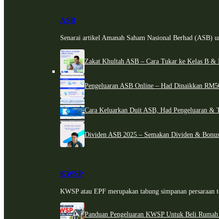
ASB
Senarai artikel Amanah Saham Nasional Berhad (ASB) un
Zakat Khultah ASB – Cara Tukar ke Kelas B & 
Pengeluaran ASB Online – Had Dinaikkan RM5
Cara Keluarkan Duit ASB, Had Pengeluaran & 
Dividen ASB 2025 – Semakan Dividen & Bonus
KWSP
KWSP atau EPF merupakan tabung simpanan persaraan te
Panduan Pengeluaran KWSP Untuk Beli Rumah