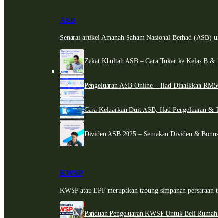
ASB
Senarai artikel Amanah Saham Nasional Berhad (ASB) un
Zakat Khultah ASB – Cara Tukar ke Kelas B & 
Pengeluaran ASB Online – Had Dinaikkan RM5
Cara Keluarkan Duit ASB, Had Pengeluaran & 
Dividen ASB 2025 – Semakan Dividen & Bonus
KWSP
KWSP atau EPF merupakan tabung simpanan persaraan te
Panduan Pengeluaran KWSP Untuk Beli Rumah