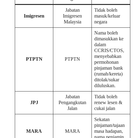
Jabatan
Tidak boleh
Imigresen
Imigresen
masuk/keluar
Malaysia
negara
Nama boleh
dimasukkan ke
dalam
CCRIS/CTOS,
menyebabkan
PTPTN
PTPTN
permohonan
pinjaman bank
(rumah/kereta)
ditolak/sukar
diluluskan.
Jabatan
Tidak boleh
JPJ
Pengangkutan
renew lesen &
Jalan
cukai jalan
Sekatan
pinjaman/tajaan
MARA
MARA
masa hadapan,
nama penjamin