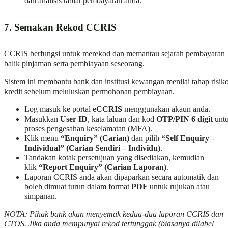
dan analisis tabiat pembayaran anda.
7. Semakan Rekod CCRIS
CCRIS berfungsi untuk merekod dan memantau sejarah pembayaran
balik pinjaman serta pembiayaan seseorang.
Sistem ini membantu bank dan institusi kewangan menilai tahap risik
kredit sebelum meluluskan permohonan pembiayaan.
Log masuk ke portal
eCCRIS
menggunakan akaun anda.
Masukkan
User ID
, kata laluan dan kod
OTP/PIN 6 digit
unt
proses pengesahan keselamatan (MFA).
Klik menu
“Enquiry” (Carian)
dan pilih
“Self Enquiry –
Individual” (Carian Sendiri – Individu)
.
Tandakan kotak persetujuan yang disediakan, kemudian
klik
“Report Enquiry” (Carian Laporan)
.
Laporan CCRIS anda akan dipaparkan secara automatik dan
boleh dimuat turun dalam format
PDF
untuk rujukan atau
simpanan.
NOTA: Pihak bank akan menyemak kedua-dua laporan CCRIS dan
CTOS. Jika anda mempunyai rekod tertunggak (biasanya dilabel