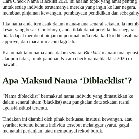
Cara Check Nama Blacklist 2026 ini adalah topik yang amat penting
untuk setiap individu terutamanya mereka yang ingin ke luar negara,
membuat pinjaman kewangan, pembiayaan pendidikan dan sebagainy
Jika nama anda termasuk dalam mana-mana senarai sekatan, ia memb
kesan yang besar. Contohnya, anda tidak dapat pergi ke luar negara,
tidak dapat membuat pinjaman perumahan/kereta, kad kredit susah na
approve, dan macam-macam lagi lah.
Kalau nak tahu nama anda dalam senarai
Blacklist
mana-mana agensi
ataupun tidak, rujuk panduan & cara check nama blacklist 2026 di
bawah.
Apa Maksud Nama ‘Diblacklist’?
“Nama diblacklist” bermaksud nama individu yang dimasukkan ke
dalam senarai hitam (blacklist) atau pangkalan data sekatan rasmi
agensi/institusi tertentu.
Tindakan ini diambil oleh pihak berkuasa, institusi kewangan, atau
syarikat tertentu kerana individu tersebut melanggar syarat, gagal
mematuhi perjanjian, atau mempunyai rekod buruk.