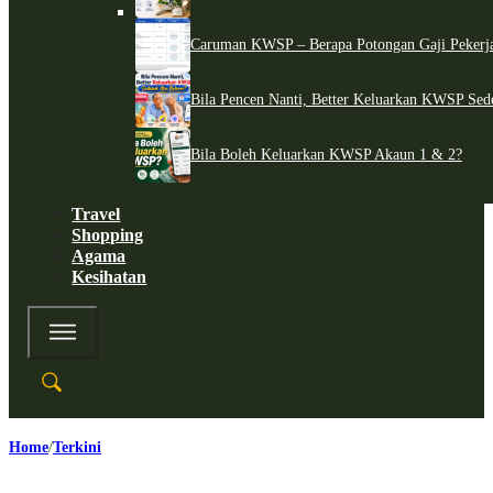
Caruman KWSP – Berapa Potongan Gaji Pekerj
Bila Pencen Nanti, Better Keluarkan KWSP Sed
Bila Boleh Keluarkan KWSP Akaun 1 & 2?
Travel
Shopping
Agama
Kesihatan
Home
Terkini