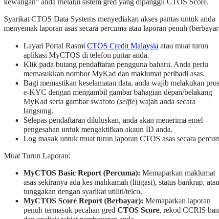
kewangan” anda melalui sistem gred yang dipanggil CTOS Score.
Syarikat CTOS Data Systems menyediakan akses pantas untuk anda
menyemak laporan asas secara percuma atau laporan penuh (berbayar
Layari Portal Rasmi
CTOS Credit Malaysia
atau muat turun
aplikasi MyCTOS di telefon pintar anda.
Klik pada butang pendaftaran pengguna baharu. Anda perlu
memasukkan nombor MyKad dan maklumat peribadi asas.
Bagi memastikan keselamatan data, anda wajib melakukan pro
e-KYC dengan mengambil gambar bahagian depan/belakang
MyKad serta gambar swafoto (
selfie
) wajah anda secara
langsung.
Selepas pendaftaran diluluskan, anda akan menerima emel
pengesahan untuk mengaktifkan akaun ID anda.
Log masuk untuk muat turun laporan CTOS asas secara percu
Muat Turun Laporan:
MyCTOS Basic Report (Percuma):
Memaparkan maklumat
asas sekiranya ada kes mahkamah (litigasi), status bankrap, ata
tunggakan dengan syarikat utiliti/telco.
MyCTOS Score Report (Berbayar):
Memaparkan laporan
penuh termasuk pecahan gred
CTOS Score
, rekod CCRIS ban