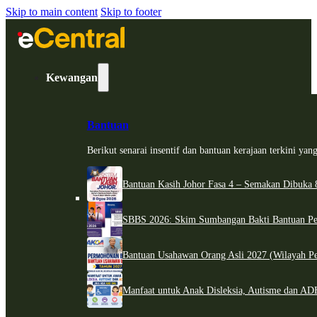
Skip to main content
Skip to footer
Kewangan
Bantuan
Berikut senarai insentif dan bantuan kerajaan terkini ya
Bantuan Kasih Johor Fasa 4 – Semakan Dibuka 8
SBBS 2026: Skim Sumbangan Bakti Bantuan Per
Bantuan Usahawan Orang Asli 2027 (Wilayah Pe
Manfaat untuk Anak Disleksia, Autisme dan 