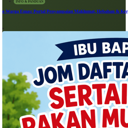
INFO & PANDUAN
e-Warga Emas: Portal Penyampaian Maklumat, Hebahan & Ke