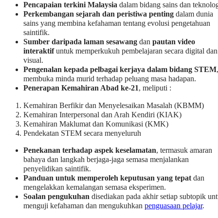
Pencapaian terkini Malaysia
dalam bidang sains dan teknolog
Perkembangan sejarah dan peristiwa penting
dalam dunia
sains yang membina kefahaman tentang evolusi pengetahuan
saintifik.
Sumber daripada laman sesawang
dan
pautan video
interaktif
untuk memperkukuh pembelajaran secara digital dan
visual.
Pengenalan kepada pelbagai kerjaya dalam bidang STEM
membuka minda murid terhadap peluang masa hadapan.
Penerapan Kemahiran Abad ke-21
, meliputi :
Kemahiran Berfikir dan Menyelesaikan Masalah (KBMM)
Kemahiran Interpersonal dan Arah Kendiri (KIAK)
Kemahiran Maklumat dan Komunikasi (KMK)
Pendekatan STEM secara menyeluruh
Penekanan terhadap aspek keselamatan
, termasuk amaran
bahaya dan langkah berjaga-jaga semasa menjalankan
penyelidikan saintifik.
Panduan untuk memperoleh keputusan yang tepat
dan
mengelakkan kemalangan semasa eksperimen.
Soalan pengukuhan
disediakan pada akhir setiap subtopik un
menguji kefahaman dan mengukuhkan
penguasaan pelajar
.