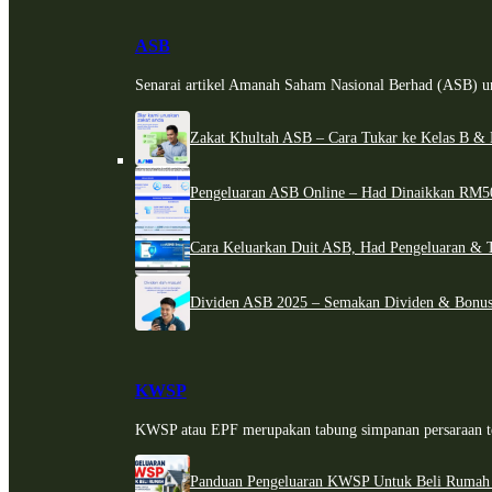
ASB
Senarai artikel Amanah Saham Nasional Berhad (ASB) un
Zakat Khultah ASB – Cara Tukar ke Kelas B & 
Pengeluaran ASB Online – Had Dinaikkan RM5
Cara Keluarkan Duit ASB, Had Pengeluaran & 
Dividen ASB 2025 – Semakan Dividen & Bonus
KWSP
KWSP atau EPF merupakan tabung simpanan persaraan te
Panduan Pengeluaran KWSP Untuk Beli Rumah