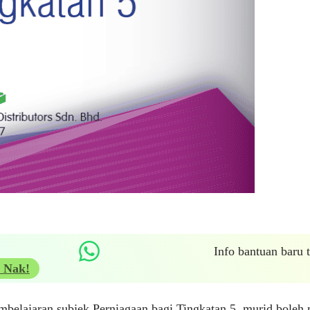
Info bantuan baru
 Nak!
belajaran subjek Perniagaan bagi Tingkatan 5, murid boleh