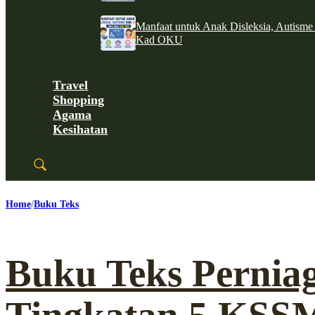
Manfaat untuk Anak Disleksia, Autism
Kad OKU
Travel
Shopping
Agama
Kesihatan
Home
Buku Teks
Buku Teks Pernia