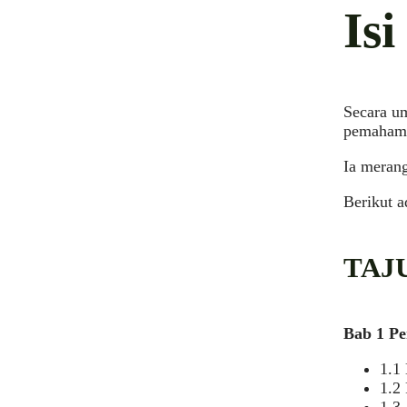
Is
Secara u
pemahama
Ia merang
Berikut a
TAJ
Bab 1 P
1.1
1.2
1.3