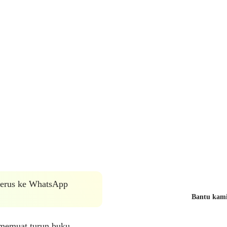
 terus ke WhatsApp
Bantu kami 
 memuat turun buku