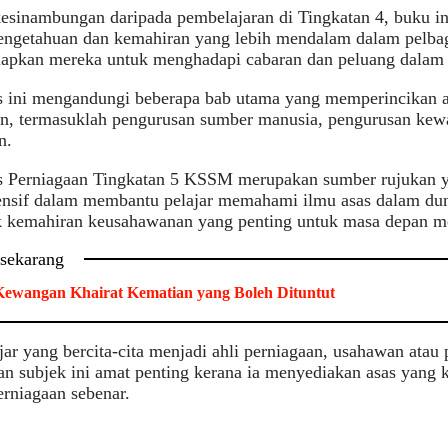
esinambungan daripada pembelajaran di Tingkatan 4, buku i
engetahuan dan kemahiran yang lebih mendalam dalam pelbag
apkan mereka untuk menghadapi cabaran dan peluang dalam er
s ini mengandungi beberapa bab utama yang memperincikan a
n, termasuklah pengurusan sumber manusia, pengurusan kewa
n.
s Perniagaan Tingkatan 5 KSSM merupakan sumber rujukan y
nsif dalam membantu pelajar memahami ilmu asas dalam duni
kemahiran keusahawanan yang penting untuk masa depan m
 sekarang
ewangan Khairat Kematian yang Boleh Dituntut
jar yang bercita-cita menjadi ahli perniagaan, usahawan atau 
n subjek ini amat penting kerana ia menyediakan asas yang 
rniagaan sebenar.