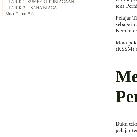
TAJUK 1: SUMBER PERNIAGAAN
teks Pern
TAJUK 2: USAHA NIAGA
Muat Turun Buku
Pelajar T
sebagai r
Kementer
Mata pel
(KSSM) d
Me
Pe
Buku tek
pelajar t