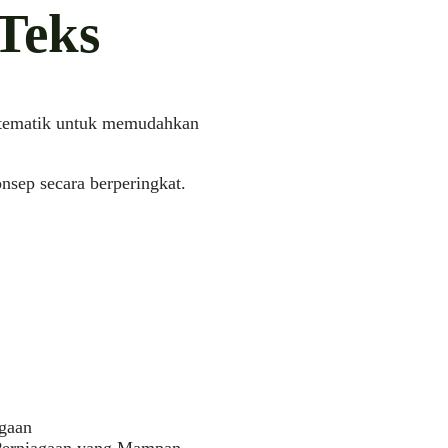
Teks
istematik untuk memudahkan
sep secara berperingkat.
gaan
Perniagaan yang Mampan