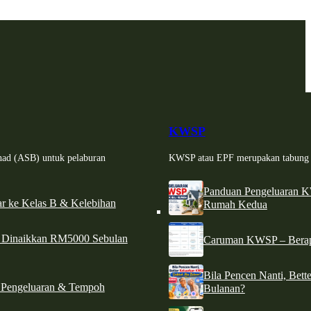
KWSP
had (ASB) untuk pelaburan
KWSP atau EPF merupakan tabung si
Panduan Pengeluaran 
r ke Kelas B & Kelebihan
Rumah Kedua
d Dinaikkan RM5000 Sebulan
Caruman KWSP – Berapa
Bila Pencen Nanti, Bet
 Pengeluaran & Tempoh
Bulanan?