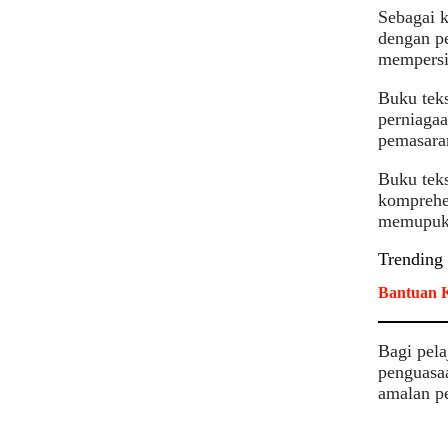
Sebagai k
dengan p
mempersi
Buku tek
perniagaa
pemasara
Buku tek
komprehe
memupuk 
Trending
Bantuan K
Bagi pela
penguasaa
amalan pe