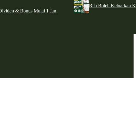
Bila Boleh Keluarkan 
ividen & Bonus Mulai 1 Jan