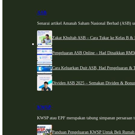
ASB
Senarai artikel Amanah Saham Nasional Berhad (ASB) un
Zakat Khultah ASB – Cara Tukar ke Kelas B & 
Pengeluaran ASB Online – Had Dinaikkan RM5
Cara Keluarkan Duit ASB, Had Pengeluaran & 
Dividen ASB 2025 – Semakan Dividen & Bonus
KWSP
KWSP atau EPF merupakan tabung simpanan persaraan te
Panduan Pengeluaran KWSP Untuk Beli Rumah