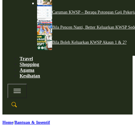
Caruman KWSP – Berapa Potongan Gaji Pekerj
Bila Pencen Nanti, Better Keluarkan KWSP Sed
Bila Boleh Keluarkan KWSP Akaun 1 & 2?
Travel
Shopping
Agama
Kesihatan
Home
Bantuan & Insentif