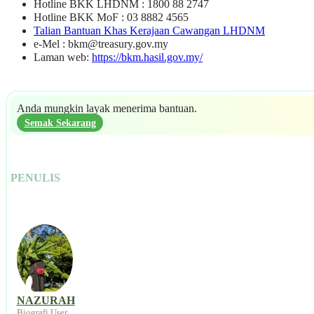
Hotline BKK LHDNM : 1800 88 2747
Hotline BKK MoF : 03 8882 4565
Talian Bantuan Khas Kerajaan Cawangan LHDNM
e-Mel :
bkm@treasury.gov.my
Laman web:
https://bkm.hasil.gov.my/
Anda mungkin layak menerima bantuan.
Semak Sekarang
PENULIS
NAZURAH
Biografi User