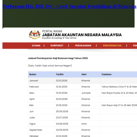
Perbezaan DG, DH, DS – Gred Jawatan Pendidikan di Malaysia