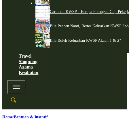
Caruman KWSP – Berapa Potongan Gaji Pekerj
Bila Pencen Nanti, Better Keluarkan KWSP Sed
Bila Boleh Keluarkan KWSP Akaun 1 & 2?
Travel
Shopping
Agama
Kesihatan
Home
Bantuan & Insentif