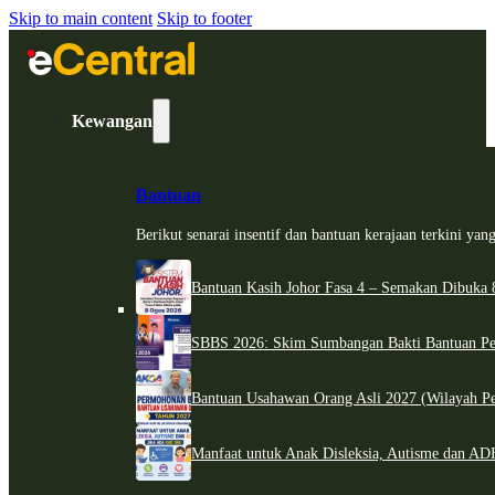
Skip to main content
Skip to footer
Kewangan
Bantuan
Berikut senarai insentif dan bantuan kerajaan terkini ya
Bantuan Kasih Johor Fasa 4 – Semakan Dibuka 8
SBBS 2026: Skim Sumbangan Bakti Bantuan Per
Bantuan Usahawan Orang Asli 2027 (Wilayah Pe
Manfaat untuk Anak Disleksia, Autisme dan 