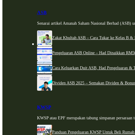
ASB
Senarai artikel Amanah Saham Nasional Berhad (ASB) un
Zakat Khultah ASB – Cara Tukar ke Kelas B & 
Pengeluaran ASB Online – Had Dinaikkan RM5
Cara Keluarkan Duit ASB, Had Pengeluaran & 
Dividen ASB 2025 – Semakan Dividen & Bonus
KWSP
KWSP atau EPF merupakan tabung simpanan persaraan te
Panduan Pengeluaran KWSP Untuk Beli Rumah