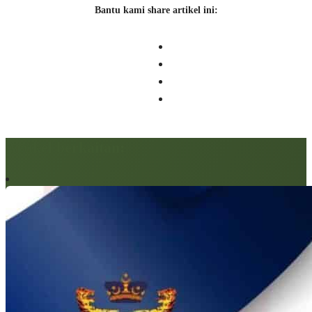
Bantu kami share artikel ini:
Artikel berkaitan: