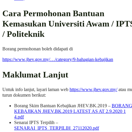
Cara Permohonan Bantuan
Kemasukan Universiti Awam / IPT
/ Politeknik
Borang permohonan boleh didapati di
https://www.jhev.gov.my/…/category/9-bahagian-kebajikan
Maklumat Lanjut
Untuk info lanjut, layari laman web
https://www.jhev.gov.my/
atau m
turun dokumen berikut:
Borang Skim Bantuan Kebajikan JHEV.BK.2019 –
BORAN
KEBAJIKAN JHEV.BK.2019 LATEST AS AT 2.9.2020 1
4.pdf
Senarai IPTS Terpilih –
SENARAI_IPTS_TERPILIH_27112020.pdf