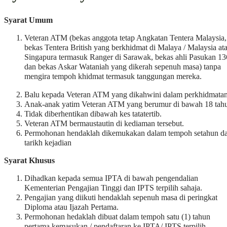
Syarat Umum
Veteran ATM (bekas anggota tetap Angkatan Tentera Malaysia,
bekas Tentera British yang berkhidmat di Malaya / Malaysia at
Singapura termasuk Ranger di Sarawak, bekas ahli Pasukan 13
dan bekas Askar Wataniah yang dikerah sepenuh masa) tanpa
mengira tempoh khidmat termasuk tanggungan mereka.
Balu kepada Veteran ATM yang dikahwini dalam perkhidmatan
Anak-anak yatim Veteran ATM yang berumur di bawah 18 tah
Tidak diberhentikan dibawah kes tatatertib.
Veteran ATM bermaustautin di kediaman tersebut.
Permohonan hendaklah dikemukakan dalam tempoh setahun da
tarikh kejadian
Syarat Khusus
Dihadkan kepada semua IPTA di bawah pengendalian
Kementerian Pengajian Tinggi dan IPTS terpilih sahaja.
Pengajian yang diikuti hendaklah sepenuh masa di peringkat
Diploma atau Ijazah Pertama.
Permohonan hedaklah dibuat dalam tempoh satu (1) tahun
pertama kemasukan / pendaftaran ke IPTA/ IPTS terpilih.