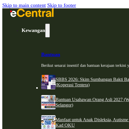
Skip to main content
Skip to footer
Kewangan
Bantuan
Berikut senarai insentif dan bantuan kerajaan terkin
SBBS 2026: Skim Sumbangan Bakti Ban
(Koperasi Tentera)
Bantuan Usahawan Orang Asli 2027 (W
Selangor)
Manfaat untuk Anak Disleksia, Autism
Kad OKU