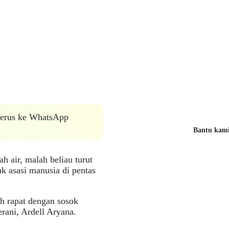
 terus ke WhatsApp
Bantu kami 
h air, malah beliau turut
k asasi manusia di pentas
h rapat dengan sosok
rani, Ardell Aryana.