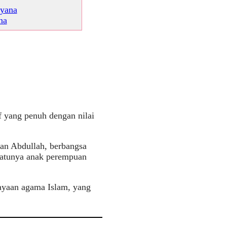
ryana
na
f yang penuh dengan nilai
an Abdullah, berbangsa
satunya anak perempuan
cayaan agama Islam, yang