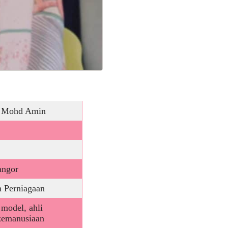
i Mohd Amin
angor
 Perniagaan
 model, ahli
 kemanusiaan