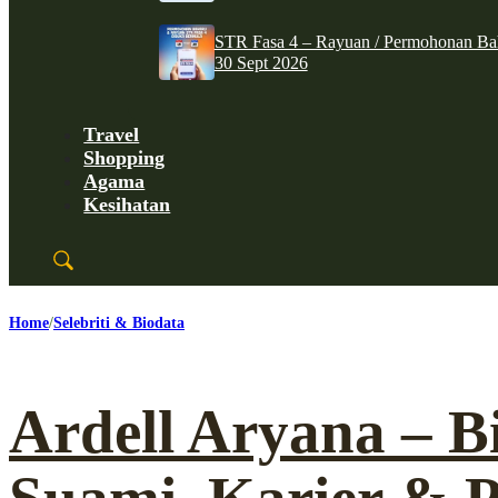
STR Fasa 4 – Rayuan / Permohonan Ba
30 Sept 2026
Travel
Shopping
Agama
Kesihatan
Home
Selebriti & Biodata
Ardell Aryana – B