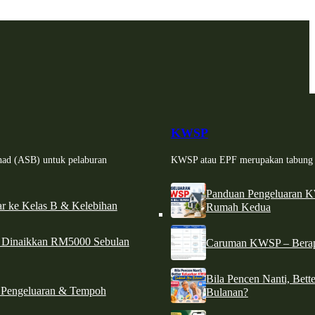
KWSP
had (ASB) untuk pelaburan
KWSP atau EPF merupakan tabung si
Panduan Pengeluaran 
r ke Kelas B & Kelebihan
Rumah Kedua
d Dinaikkan RM5000 Sebulan
Caruman KWSP – Berapa
Bila Pencen Nanti, Bet
 Pengeluaran & Tempoh
Bulanan?