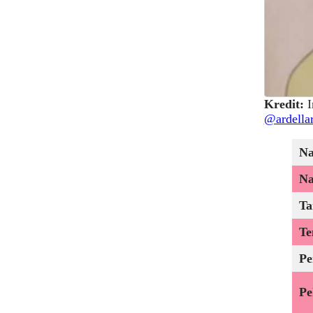
Kredit:
I
@ardella
N
Na
Ta
Te
Pe
Pe