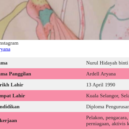
nstagram
ryana
ama
Nurul Hidayah bint
ma Panggilan
Ardell Aryana
rikh Lahir
13 April 1990
mpat Lahir
Kuala Selangor, Sel
ndidikan
Diploma Pengurusan
Pelakon, pengacara,
kerjaan
perniagaan, aktivis