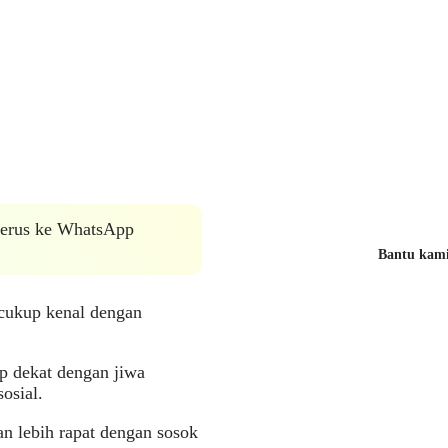
 terus ke WhatsApp
Bantu kami 
 cukup kenal dengan
p dekat dengan jiwa
osial.
n lebih rapat dengan sosok