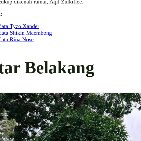
cukup dikenali ramai, Aqil Zulkiflee.
:
data Tyzo Xander
data Shikin Maembong
data Rina Nose
tar Belakang