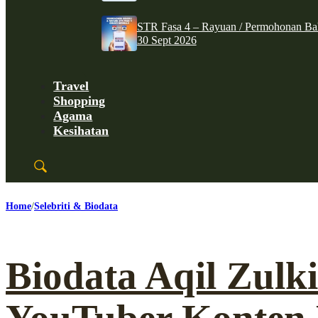
STR Fasa 4 – Rayuan / Permohonan Ba
30 Sept 2026
Travel
Shopping
Agama
Kesihatan
Home
Selebriti & Biodata
Biodata Aqil Zulki