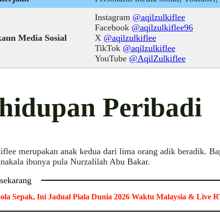
Instagram
@aqilzulkiflee
Facebook
@aqilzulkiflee96
aun Media Sosial
X
@aqilzulkiflee
TikTok
@aqilzulkiflee
YouTube
@AqilZulkiflee
hidupan Peribadi
iflee merupakan anak kedua dari lima orang adik beradik. B
nakala ibunya pula Nurzalilah Abu Bakar.
 sekarang
ola Sepak, Ini Jadual Piala Dunia 2026 Waktu Malaysia & Live