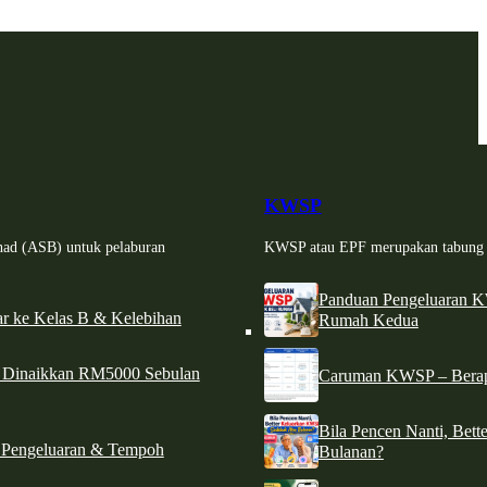
KWSP
had (ASB) untuk pelaburan
KWSP atau EPF merupakan tabung si
Panduan Pengeluaran 
r ke Kelas B & Kelebihan
Rumah Kedua
d Dinaikkan RM5000 Sebulan
Caruman KWSP – Berapa
Bila Pencen Nanti, Bet
 Pengeluaran & Tempoh
Bulanan?