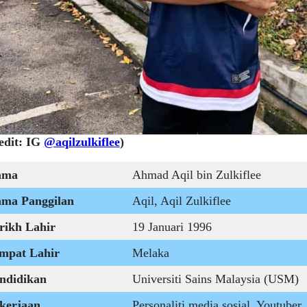
edit: IG
@aqilzulkiflee
)
ama
Ahmad Aqil bin Zulkiflee
ma Panggilan
Aqil, Aqil Zulkiflee
rikh Lahir
19 Januari 1996
mpat Lahir
Melaka
ndidikan
Universiti Sains Malaysia (USM)
kerjaan
Personaliti media sosial, Youtube