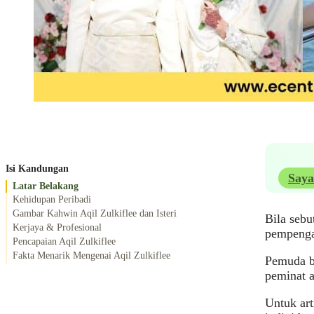
Isi Kandungan
Saya
Latar Belakang
Kehidupan Peribadi
Gambar Kahwin Aqil Zulkiflee dan Isteri
Bila sebu
Kerjaya & Profesional
pempengar
Pencapaian Aqil Zulkiflee
Fakta Menarik Mengenai Aqil Zulkiflee
Pemuda b
peminat a
Untuk art