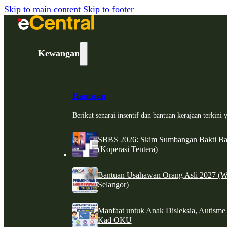
Skip to main content
Skip to footer
Kewangan
Bantuan
Berikut senarai insentif dan bantuan kerajaan terkin
SBBS 2026: Skim Sumbangan Bakti Ban
(Koperasi Tentera)
Bantuan Usahawan Orang Asli 2027 (W
Selangor)
Manfaat untuk Anak Disleksia, Autism
Kad OKU