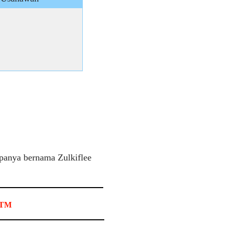
apanya bernama Zulkiflee
 RTM