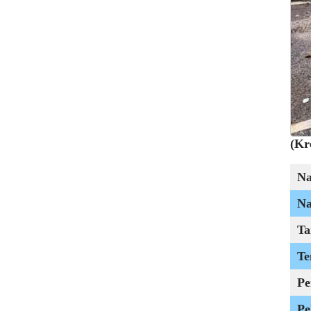
(Kr
N
Na
Ta
Te
Pe
Pe