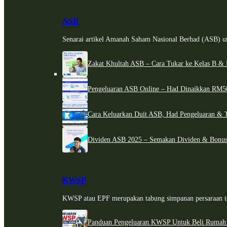
ASB
Senarai artikel Amanah Saham Nasional Berhad (ASB) un
Zakat Khultah ASB – Cara Tukar ke Kelas B & 
Pengeluaran ASB Online – Had Dinaikkan RM5
Cara Keluarkan Duit ASB, Had Pengeluaran & 
Dividen ASB 2025 – Semakan Dividen & Bonus
KWSP
KWSP atau EPF merupakan tabung simpanan persaraan te
Panduan Pengeluaran KWSP Untuk Beli Rumah