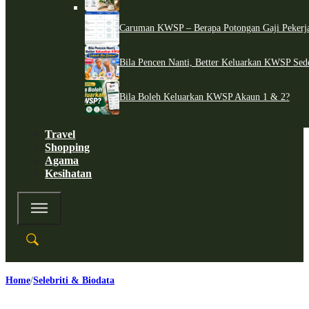
Caruman KWSP – Berapa Potongan Gaji Pekerj
Bila Pencen Nanti, Better Keluarkan KWSP Sed
Bila Boleh Keluarkan KWSP Akaun 1 & 2?
Travel
Shopping
Agama
Kesihatan
Home
Selebriti & Biodata