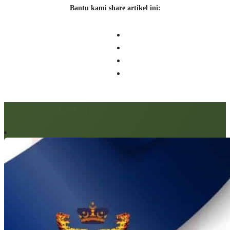
Bantu kami share artikel ini:
Artikel berkaitan: