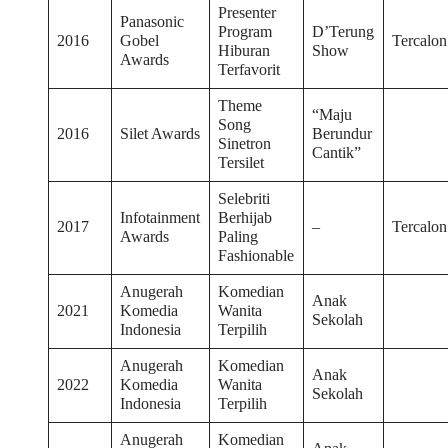
Presenter
Panasonic
Program
D’Terung
2016
Gobel
Tercalon
Hiburan
Show
Awards
Terfavorit
Theme
“Maju
Song
2016
Silet Awards
Berundur
Sinetron
Cantik”
Tersilet
Selebriti
Infotainment
Berhijab
2017
–
Tercalon
Awards
Paling
Fashionable
Anugerah
Komedian
Anak
2021
Komedia
Wanita
Sekolah
Indonesia
Terpilih
Anugerah
Komedian
Anak
2022
Komedia
Wanita
Sekolah
Indonesia
Terpilih
Anugerah
Komedian