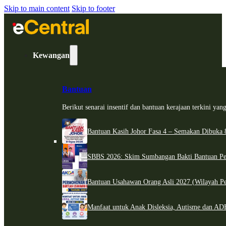
Skip to main content
Skip to footer
Kewangan
Bantuan
Berikut senarai insentif dan bantuan kerajaan terkini ya
Bantuan Kasih Johor Fasa 4 – Semakan Dibuka 8
SBBS 2026: Skim Sumbangan Bakti Bantuan Per
Bantuan Usahawan Orang Asli 2027 (Wilayah Pe
Manfaat untuk Anak Disleksia, Autisme dan 