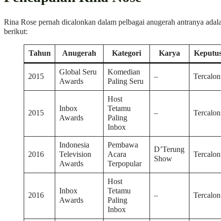
Rina Rose pernah dicalonkan dalam pelbagai anugerah antranya adala
berikut:
Tahun
Anugerah
Kategori
Karya
Keputu
Global Seru
Komedian
2015
–
Tercalon
Awards
Paling Seru
Host
Inbox
Tetamu
2015
–
Tercalon
Awards
Paling
Inbox
Indonesia
Pembawa
D’Terung
2016
Television
Acara
Tercalon
Show
Awards
Terpopular
Host
Inbox
Tetamu
2016
–
Tercalon
Awards
Paling
Inbox