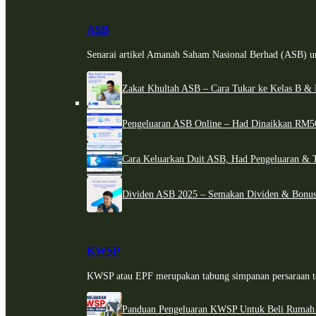
ASB
Senarai artikel Amanah Saham Nasional Berhad (ASB) un
Zakat Khultah ASB – Cara Tukar ke Kelas B & 
Pengeluaran ASB Online – Had Dinaikkan RM5
Cara Keluarkan Duit ASB, Had Pengeluaran & 
Dividen ASB 2025 – Semakan Dividen & Bonus
KWSP
KWSP atau EPF merupakan tabung simpanan persaraan te
Panduan Pengeluaran KWSP Untuk Beli Rumah