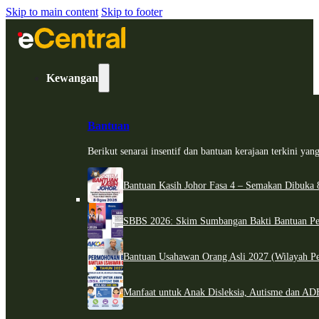
Skip to main content
Skip to footer
Kewangan
Bantuan
Berikut senarai insentif dan bantuan kerajaan terkini ya
Bantuan Kasih Johor Fasa 4 – Semakan Dibuka 8
SBBS 2026: Skim Sumbangan Bakti Bantuan Per
Bantuan Usahawan Orang Asli 2027 (Wilayah Pe
Manfaat untuk Anak Disleksia, Autisme dan 