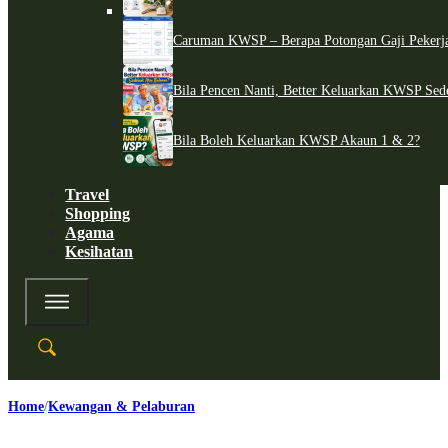
Caruman KWSP – Berapa Potongan Gaji Pekerj
Bila Pencen Nanti, Better Keluarkan KWSP Sed
Bila Boleh Keluarkan KWSP Akaun 1 & 2?
Travel
Shopping
Agama
Kesihatan
Home
Kewangan & Pelaburan