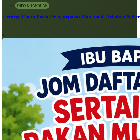
INFO & PANDUAN
e-Warga Emas: Portal Penyampaian Maklumat, Hebahan & Ke