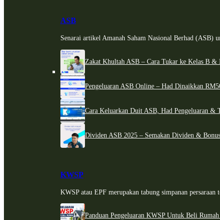
ASB
Senarai artikel Amanah Saham Nasional Berhad (ASB) un
Zakat Khultah ASB – Cara Tukar ke Kelas B & 
Pengeluaran ASB Online – Had Dinaikkan RM5
Cara Keluarkan Duit ASB, Had Pengeluaran & 
Dividen ASB 2025 – Semakan Dividen & Bonus
KWSP
KWSP atau EPF merupakan tabung simpanan persaraan te
Panduan Pengeluaran KWSP Untuk Beli Rumah