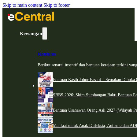
Skip to main content
Skip to footer
Kewangan
Bantuan
Berikut senarai insentif dan bantuan kerajaan terkini ya
Bantuan Kasih Johor Fasa 4 – Semakan Dibuka 8
SBBS 2026: Skim Sumbangan Bakti Bantuan Per
Bantuan Usahawan Orang Asli 2027 (Wilayah Pe
Manfaat untuk Anak Disleksia, Autisme dan 