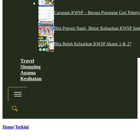
Caruman KWSP – Berapa Potongan Gaji Pekerj
Bila Pencen Nanti, Better Keluarkan KWSP Sed
Bila Boleh Keluarkan KWSP Akaun 1 & 2?
Travel
Shopping
Agama
Kesihatan
Home
Terkini