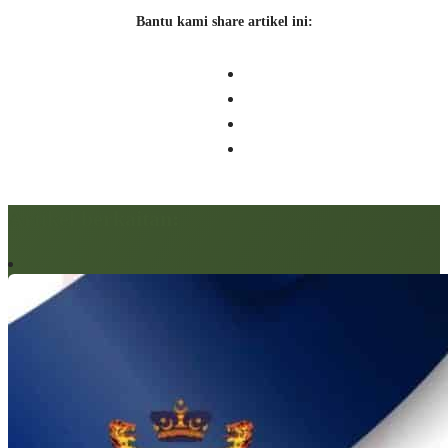
Bantu kami share artikel ini:
Artikel berkaitan: