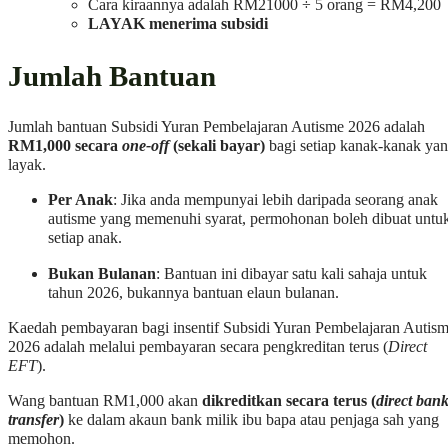
Cara kiraannya adalah RM21000 ÷ 5 orang = RM4,200
LAYAK menerima subsidi
Jumlah Bantuan
Jumlah bantuan Subsidi Yuran Pembelajaran Autisme 2026 adalah
RM1,000 secara
one-off
(sekali bayar)
bagi setiap kanak-kanak ya
layak.
Per Anak
: Jika anda mempunyai lebih daripada seorang anak
autisme yang memenuhi syarat, permohonan boleh dibuat untu
setiap anak.
Bukan Bulanan
: Bantuan ini dibayar satu kali sahaja untuk
tahun 2026, bukannya bantuan elaun bulanan.
Kaedah pembayaran bagi insentif Subsidi Yuran Pembelajaran Autis
2026 adalah melalui pembayaran secara pengkreditan terus (
Direct
EFT
).
Wang bantuan RM1,000 akan
dikreditkan secara terus (
direct ban
transfer
)
ke dalam akaun bank milik ibu bapa atau penjaga sah yang
memohon.