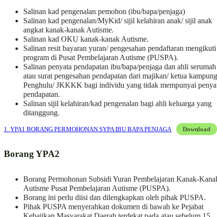
Salinan kad pengenalan pemohon (ibu/bapa/penjaga)
Salinan kad pengenalan/MyKid/ sijil kelahiran anak/ sijil anak
angkat kanak-kanak Autisme.
Salinan kad OKU kanak-kanak Autisme.
Salinan resit bayaran yuran/ pengesahan pendaftaran mengikuti
program di Pusat Pembelajaran Autisme (PUSPA).
Salinan penyata pendapatan ibu/bapa/penjaga dan ahli serumah
atau surat pengesahan pendapatan dari majikan/ ketua kampung
Penghulu/ JKKKK bagi individu yang tidak mempunyai penya
pendapatan.
Salinan sijil kelahiran/kad pengenalan bagi ahli keluarga yang
ditanggung.
1. YPA1 BORANG PERMOHONAN SYPA IBU BAPA PENJAGA
Download
Borang YPA2
Borang Permohonan Subsidi Yuran Pembelajaran Kanak-Kana
Autisme Pusat Pembelajaran Autisme (PUSPA).
Borang ini perlu diisi dan dilengkapkan oleh pihak PUSPA.
Pihak PUSPA menyerahkan dokumen di bawah ke Pejabat
Kebajikan Masyarakat Daerah terdekat pada atau sebelum 15