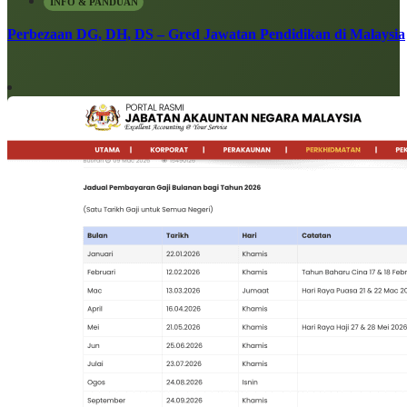
INFO & PANDUAN
Perbezaan DG, DH, DS – Gred Jawatan Pendidikan di Malaysia