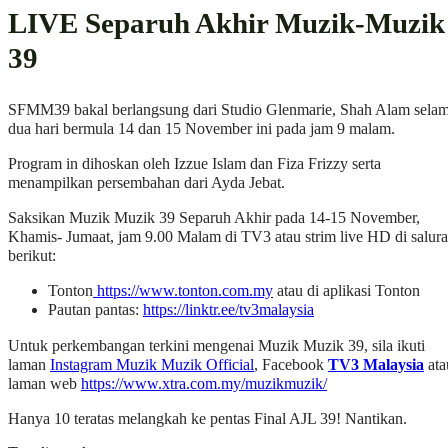
LIVE Separuh Akhir Muzik-Muzik
39
SFMM39 bakal berlangsung dari Studio Glenmarie, Shah Alam sela
dua hari bermula 14 dan 15 November ini pada jam 9 malam.
Program in dihoskan oleh Izzue Islam dan Fiza Frizzy serta
menampilkan persembahan dari Ayda Jebat.
Saksikan Muzik Muzik 39 Separuh Akhir pada 14-15 November,
Khamis- Jumaat, jam 9.00 Malam di TV3 atau strim live HD di salur
berikut:
Tonton
https://www.tonton.com.my
atau di aplikasi Tonton
Pautan pantas:
https://linktr.ee/tv3malaysia
Untuk perkembangan terkini mengenai Muzik Muzik 39, sila ikuti
laman
Instagram Muzik Muzik Official
, Facebook
TV3 Malaysia
ata
laman web
https://www.xtra.com.my/muzikmuzik/
Hanya 10 teratas melangkah ke pentas Final AJL 39! Nantikan.