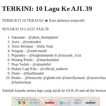
TERKINI: 10 Lagu Ke AJL 39
TERBUKTI 10 TERATAS 🔥 Kini akhirnya terjawab!
SENARAI 10 LAGU #AJL39
Saksama – @akim_themajistret
Aura – @erniezakri
Terus Bersinar – Hafiz Suip
Sengaja – @amir.masdi
Pujaanku – @kugiranmasdo ft @aisyaah_Aziz
Hening Rindu – @marshamilan
Puas Sudah – @ainaabdul
Bukan Lagi Kita – @official_nadeera
Diam – @haelhusaini
Risiko – @benzoolo @ghidd.esb @meerflymusic @azreewhuu
@hairiwhuut
Tahniah kepada semua lagu yang layak ke #AJL39 and all the bestzz