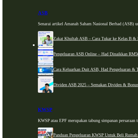
ASB
Senarai artikel Amanah Saham Nasional Berhad (ASB) un
Zakat Khultah ASB – Cara Tukar ke Kelas B & 
Pengeluaran ASB Online – Had Dinaikkan RM5
Cara Keluarkan Duit ASB, Had Pengeluaran & 
Dividen ASB 2025 – Semakan Dividen & Bonus
KWSP
KWSP atau EPF merupakan tabung simpanan persaraan te
Panduan Pengeluaran KWSP Untuk Beli Rumah