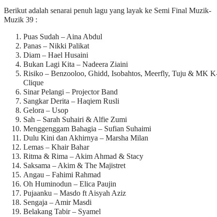
Berikut adalah senarai penuh lagu yang layak ke Semi Final Muzik-
Muzik 39 :
Puas Sudah – Aina Abdul
Panas – Nikki Palikat
Diam – Hael Husaini
Bukan Lagi Kita – Nadeera Ziaini
Risiko – Benzooloo, Ghidd, Isobahtos, Meerfly, Tuju & MK K
Clique
Sinar Pelangi – Projector Band
Sangkar Derita – Haqiem Rusli
Gelora – Usop
Sah – Sarah Suhairi & Alfie Zumi
Menggenggam Bahagia – Sufian Suhaimi
Dulu Kini dan Akhirnya – Marsha Milan
Lemas – Khair Bahar
Ritma & Rima – Akim Ahmad & Stacy
Saksama – Akim & The Majistret
Angau – Fahimi Rahmad
Oh Huminodun – Elica Paujin
Pujaanku – Masdo ft Aisyah Aziz
Sengaja – Amir Masdi
Belakang Tabir – Syamel