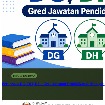
INFO & PANDUAN
Perbezaan DG, DH, DS – Gred Jawatan Pendidikan di Malaysia