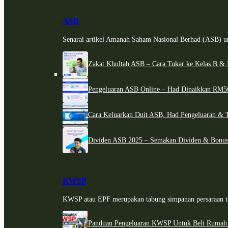
ASB
Senarai artikel Amanah Saham Nasional Berhad (ASB) un
Zakat Khultah ASB – Cara Tukar ke Kelas B & 
Pengeluaran ASB Online – Had Dinaikkan RM5
Cara Keluarkan Duit ASB, Had Pengeluaran & 
Dividen ASB 2025 – Semakan Dividen & Bonus
KWSP
KWSP atau EPF merupakan tabung simpanan persaraan te
Panduan Pengeluaran KWSP Untuk Beli Rumah