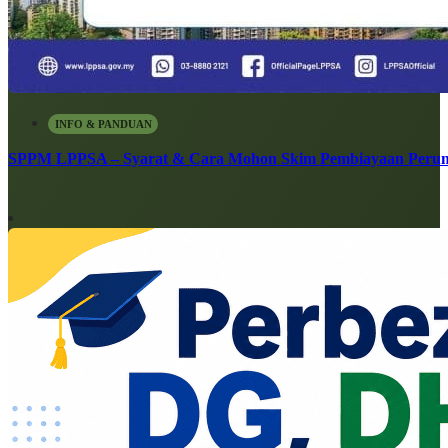
INFO & PANDUAN
SPPM LPPSA – Syarat & Cara Mohon Skim Pembiayaan Peru