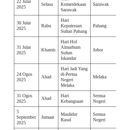
22 Julai
Selasa
Kemerdekaan
Sarawak
2025
Sarawak
Hari
30 Julai
Rabu
Keputeraan
Pahang
2025
Sultan Pahang
Hari Hol
31 Julai
Almarhum
Khamis
Johor
2025
Sultan
Iskandar
Hari Jadi Yang
24 Ogos
di-Pertua
Ahad
Melaka
2025
Negeri
Melaka
31 Ogos
Hari
Semua
Ahad
2025
Kebangsaan
Negeri
5
Maulidur
Semua
September
Jumaat
Rasul
Negeri
2025