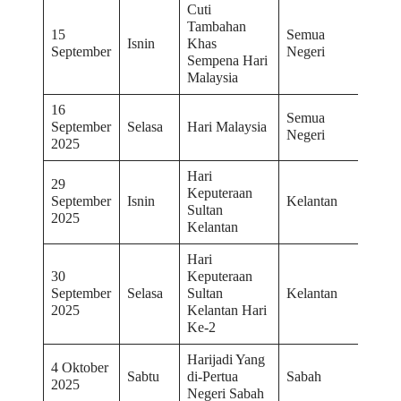
Cuti
Tambahan
15
Semua
Isnin
Khas
September
Negeri
Sempena Hari
Malaysia
16
Semua
September
Selasa
Hari Malaysia
Negeri
2025
Hari
29
Keputeraan
September
Isnin
Kelantan
Sultan
2025
Kelantan
Hari
30
Keputeraan
September
Selasa
Sultan
Kelantan
2025
Kelantan Hari
Ke-2
Harijadi Yang
4 Oktober
Sabtu
di-Pertua
Sabah
2025
Negeri Sabah