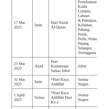
Persekutuan
Kuala
Lumpur,
Labuan
& Putrajaya,
17 Mac
Hari Nuzul
Isnin
Kelantan,
2025
Al-Quran
Pahang,
Perak,
Perlis, Pulau
Pinang,
Selangor,
Terengganu
Hari
23 Mac
Ahad
Keputeraan
Johor
2025
Sultan Johor
31 Mac
*Hari Raya
Semua
Isnin
2025
Aidilfitri
Negeri
*Hari Raya
1 April
Semua
Selasa
Aidilfitri Hari
2025
Negeri
Ke-2