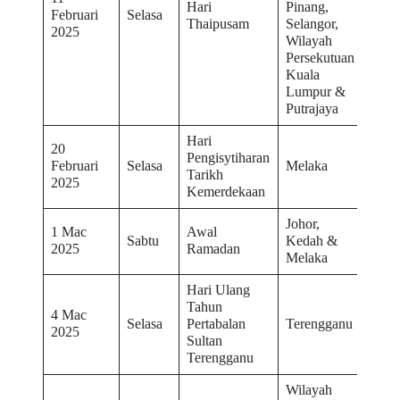
Hari
Pinang,
Februari
Selasa
Thaipusam
Selangor,
2025
Wilayah
Persekutuan
Kuala
Lumpur &
Putrajaya
Hari
20
Pengisytiharan
Februari
Selasa
Melaka
Tarikh
2025
Kemerdekaan
Johor,
1 Mac
Awal
Sabtu
Kedah &
2025
Ramadan
Melaka
Hari Ulang
Tahun
4 Mac
Selasa
Pertabalan
Terengganu
2025
Sultan
Terengganu
Wilayah