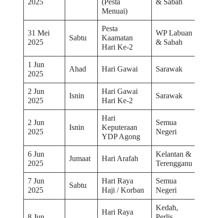
2025
(Pesta
& Sabah
Menuai)
Pesta
31 Mei
WP Labuan
Sabtu
Kaamatan
2025
& Sabah
Hari Ke-2
1 Jun
Ahad
Hari Gawai
Sarawak
2025
2 Jun
Hari Gawai
Isnin
Sarawak
2025
Hari Ke-2
Hari
2 Jun
Semua
Isnin
Keputeraan
2025
Negeri
YDP Agong
6 Jun
Kelantan &
Jumaat
Hari Arafah
2025
Terengganu
7 Jun
Hari Raya
Semua
Sabtu
2025
Haji / Korban
Negeri
Kedah,
Hari Raya
8 Jun
Perlis,