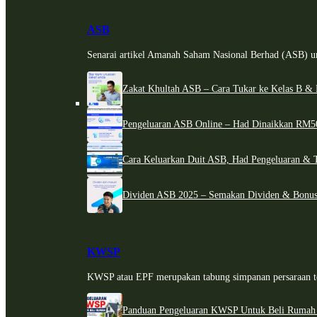
ASB
Senarai artikel Amanah Saham Nasional Berhad (ASB) un
Zakat Khultah ASB – Cara Tukar ke Kelas B & 
Pengeluaran ASB Online – Had Dinaikkan RM5
Cara Keluarkan Duit ASB, Had Pengeluaran & 
Dividen ASB 2025 – Semakan Dividen & Bonus
KWSP
KWSP atau EPF merupakan tabung simpanan persaraan te
Panduan Pengeluaran KWSP Untuk Beli Rumah