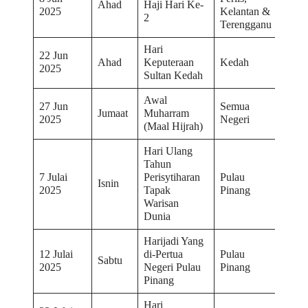
Ahad
Haji Hari Ke-
2025
Kelantan &
2
Terengganu
Hari
22 Jun
Ahad
Keputeraan
Kedah
2025
Sultan Kedah
Awal
27 Jun
Semua
Jumaat
Muharram
2025
Negeri
(Maal Hijrah)
Hari Ulang
Tahun
7 Julai
Perisytiharan
Pulau
Isnin
2025
Tapak
Pinang
Warisan
Dunia
Harijadi Yang
12 Julai
di-Pertua
Pulau
Sabtu
2025
Negeri Pulau
Pinang
Pinang
Hari