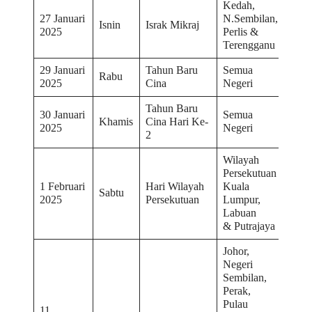
Kedah,
27 Januari
N.Sembilan,
Isnin
Israk Mikraj
2025
Perlis &
Terengganu
29 Januari
Tahun Baru
Semua
Rabu
2025
Cina
Negeri
Tahun Baru
30 Januari
Semua
Khamis
Cina Hari Ke-
2025
Negeri
2
Wilayah
Persekutuan
1 Februari
Hari Wilayah
Kuala
Sabtu
2025
Persekutuan
Lumpur,
Labuan
& Putrajaya
Johor,
Negeri
Sembilan,
Perak,
Pulau
11