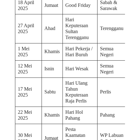
18 April
Sabah &
Jumaat
Good Friday
2025
Sarawak
Hari
27 April
Keputeraan
Ahad
Terengganu
2025
Sultan
Terengganu
1 Mei
Hari Pekerja /
Semua
Khamis
2025
Hari Buruh
Negeri
12 Mei
Semua
Isnin
Hari Wesak
2025
Negeri
Hari Ulang
17 Mei
Tahun
Sabtu
Perlis
2025
Keputeraan
Raja Perlis
22 Mei
Hari Hol
Khamis
Pahang
2025
Pahang
Pesta
30 Mei
Kaamatan
WP Labuan
Jumaat