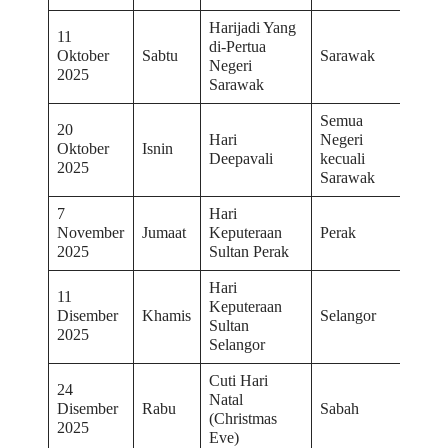
Harijadi Yang
11
di-Pertua
Oktober
Sabtu
Sarawak
Negeri
2025
Sarawak
Semua
20
Hari
Negeri
Oktober
Isnin
Deepavali
kecuali
2025
Sarawak
7
Hari
November
Jumaat
Keputeraan
Perak
2025
Sultan Perak
Hari
11
Keputeraan
Disember
Khamis
Selangor
Sultan
2025
Selangor
Cuti Hari
24
Natal
Disember
Rabu
Sabah
(Christmas
2025
Eve)