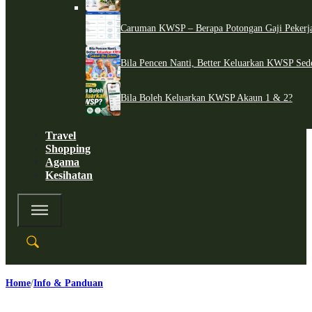
Caruman KWSP – Berapa Potongan Gaji Pekerj
Bila Pencen Nanti, Better Keluarkan KWSP Sed
Bila Boleh Keluarkan KWSP Akaun 1 & 2?
Travel
Shopping
Agama
Kesihatan
Home
Info & Panduan