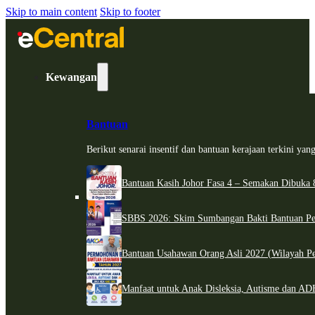
Skip to main content
Skip to footer
Kewangan
Bantuan
Berikut senarai insentif dan bantuan kerajaan terkini ya
Bantuan Kasih Johor Fasa 4 – Semakan Dibuka 8
SBBS 2026: Skim Sumbangan Bakti Bantuan Per
Bantuan Usahawan Orang Asli 2027 (Wilayah Pe
Manfaat untuk Anak Disleksia, Autisme dan 