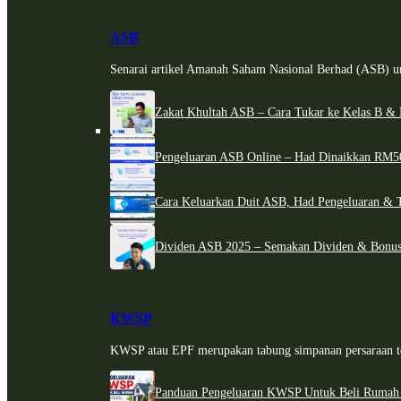
ASB
Senarai artikel Amanah Saham Nasional Berhad (ASB) un
Zakat Khultah ASB – Cara Tukar ke Kelas B & 
Pengeluaran ASB Online – Had Dinaikkan RM5
Cara Keluarkan Duit ASB, Had Pengeluaran & 
Dividen ASB 2025 – Semakan Dividen & Bonus
KWSP
KWSP atau EPF merupakan tabung simpanan persaraan te
Panduan Pengeluaran KWSP Untuk Beli Rumah