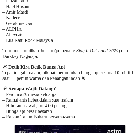
– Faizal Tahir
– Hael Husaini
– Amir Masdi
– Nadeera
– Geraldine Gan
– ALPHA
– Alleycats
– Ella Ratu Rock Malaysia
Turut menampilkan JunJun (pemenang
Sing It Out Loud 2024
) dan
Darkkey Nagaraja.
🎆
Detik Kira Detik Bunga Api
Tepat tengah malam, nikmati pertunjukan bunga api selama 10 minit 
saat — penuh warna dan kenangan indah 🎇
🎉
Kenapa Wajib Datang?
– Percuma & mesra keluarga
– Ramai artis hebat dalam satu malam
– Hiburan seawal jam 4.00 petang
– Bunga api besar-besaran
– Raikan Tahun Baharu bersama-sama