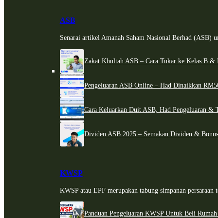
ASB
Senarai artikel Amanah Saham Nasional Berhad (ASB) un
Zakat Khultah ASB – Cara Tukar ke Kelas B & 
Pengeluaran ASB Online – Had Dinaikkan RM5
Cara Keluarkan Duit ASB, Had Pengeluaran & 
Dividen ASB 2025 – Semakan Dividen & Bonus
KWSP
KWSP atau EPF merupakan tabung simpanan persaraan te
Panduan Pengeluaran KWSP Untuk Beli Rumah