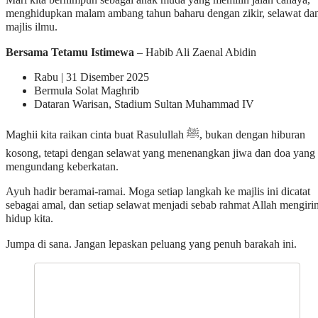
Mari kita berhimpun sebagai anak muda yang memilih jalan cahaya,
menghidupkan malam ambang tahun baharu dengan zikir, selawat da
majlis ilmu.
Bersama Tetamu Istimewa
– Habib Ali Zaenal Abidin
Rabu | 31 Disember 2025
Bermula Solat Maghrib
Dataran Warisan, Stadium Sultan Muhammad IV
Maghii kita raikan cinta buat Rasulullah ﷺ, bukan dengan hiburan
kosong, tetapi dengan selawat yang menenangkan jiwa dan doa yang
mengundang keberkatan.
Ayuh hadir beramai-ramai. Moga setiap langkah ke majlis ini dicatat
sebagai amal, dan setiap selawat menjadi sebab rahmat Allah mengiri
hidup kita.
Jumpa di sana. Jangan lepaskan peluang yang penuh barakah ini.