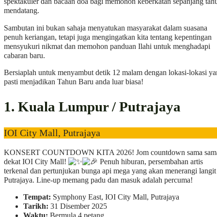
spektakuler dan bacaan doa bagi memohon keberkatan sepanjang tah
mendatang.
Sambutan ini bukan sahaja menyatukan masyarakat dalam suasana
penuh keriangan, tetapi juga mengingatkan kita tentang kepentingan
mensyukuri nikmat dan memohon panduan Ilahi untuk menghadapi
cabaran baru.
Bersiaplah untuk menyambut detik 12 malam dengan lokasi-lokasi y
pasti menjadikan Tahun Baru anda luar biasa!
1. Kuala Lumpur / Putrajaya
IOI City Mall, Putrajaya
KONSERT COUNTDOWN KITA 2026! Jom countdown sama sam
dekat IOI City Mall!
Penuh hiburan, persembahan artis
terkenal dan pertunjukan bunga api mega yang akan menerangi langit
Putrajaya. Line-up memang padu dan masuk adalah percuma!
Tempat:
Symphony East, IOI City Mall, Putrajaya
Tarikh:
31 Disember 2025
Waktu:
Bermula 4 petang