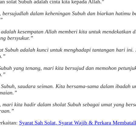
n solat Subuh adalah cinta kita kepada Allah.”
i, bersujudlah dalam keheningan Subuh dan biarkan hatimu b
.”
 adalah kesempatan Allah memberi kita untuk mendekatkan d
ng bersyukur.”
t Subuh adalah kunci untuk menghadapi tantangan hari ini.
n.”
ubuh yang tenang, mari kita bersujud dan memohon petunjuk
a.”
 Subuh, saudara seiman. Kita bersama-sama dalam ibadah u
maian.”
, mari kita hadir dalam sholat Subuh sebagai umat yang ber
raan.”
erkaitan:
Syarat Sah Solat, Syarat Wajib & Perkara Membatal