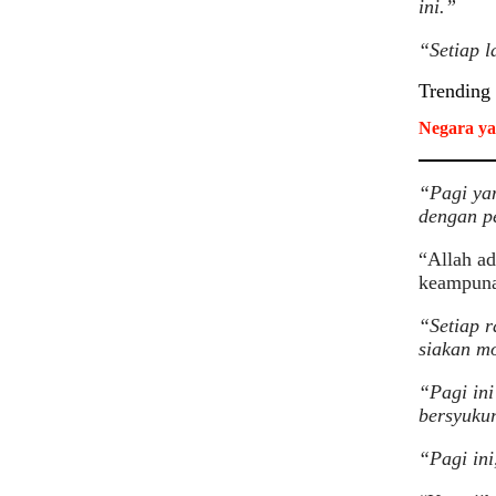
ini.”
“Setiap l
Trending
Negara ya
“Pagi yan
dengan p
“Allah a
keampuna
“Setiap r
siakan m
“Pagi in
bersyukur
“Pagi ini