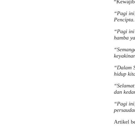
“Kewajiba
“Pagi in
Pencipta
“Pagi ini
hamba ya
“Semanga
keyakina
“Dalam S
hidup kit
“Selamat
dan keda
“Pagi ini
persauda
Artikel b