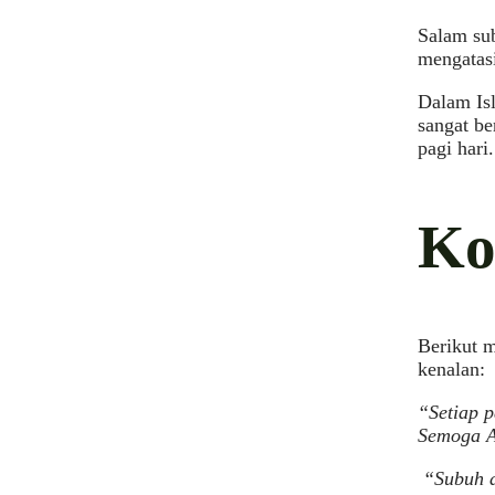
Salam su
mengatas
Dalam Isl
sangat be
pagi hari.
Ko
Berikut 
kenalan:
“Setiap p
Semoga A
“Subuh a