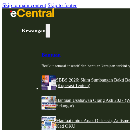
Skip to main content
Skip to footer
Kewangan
Bantuan
Berikut senarai insentif dan bantuan kerajaan terkin
SBBS 2026: Skim Sumbangan Bakti Ban
(Koperasi Tentera)
Bantuan Usahawan Orang Asli 2027 (W
Selangor)
Manfaat untuk Anak Disleksia, Autism
Kad OKU