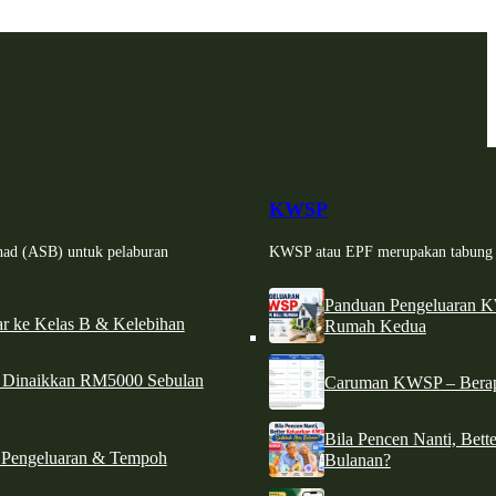
KWSP
had (ASB) untuk pelaburan
KWSP atau EPF merupakan tabung si
Panduan Pengeluaran 
r ke Kelas B & Kelebihan
Rumah Kedua
d Dinaikkan RM5000 Sebulan
Caruman KWSP – Berapa
Bila Pencen Nanti, Bet
 Pengeluaran & Tempoh
Bulanan?