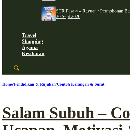
STR Fasa 4 – Rayuan / Permohonan Ba
30 Sept 2026
Travel
Shopping
Agama
Kesihatan
Home
Pendidikan & Rujukan
Contoh Karangan & Surat
Salam Subuh – Co