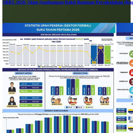
SBBS 2026: Skim Sumbangan Bakti Bantuan Persekolahan (Kope