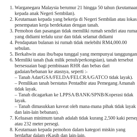
Warganegara Malaysia berumur 21 hingga 50 tahun (keutamaa
kepada anak Negeri Sembilan).
Keutamaan kepada yang bekerja di Negeri Sembilan atau lokas
penempatan kerja berdekatan dengan tanah.
Pemohon dan pasangan tidak memiliki rumah sendiri atau rum
yang didiami terlalu uzur dan tidak selamat didiami
Pendapatan bulanan isi rumah tidak melebihi RM4,000.00
sebulan.
Berkahwin atau ibu/bapa tunggal yang mempunyai tanggungan
Memiliki tanah (hak milik penuh/perkongsian), tanah tersebut
bersesuaian bagi pembinaan RHR dan bebas dari
gadaian/bebanan ke atasnya, seperti :-
– Tanah Adat/GSA/FELDA/FELCRA/GATCO tidak layak).
– Pemilikan tanah berstatus Pentadbir atau Pemegang Amanah
tidak layak.
– Tanah dicagarkan ke LPPSA/BANK/SPNB/Koperasi tidak
layak.
– Tanah dimasukkan kaveat oleh mana-mana pihak tidak layak
dan lain-lain bebanan).
Keluasan minimum tanah adalah tidak kurang 2,500 kaki perse
atau 232 meter persegi.
Keutamaan kepada pemohon dalam kategori miskin yang
berdaftar dalam eKasih dan lain-lain.