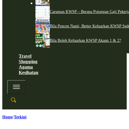
Caruman KWSP – Berapa Potongan Gaji Pekerj
Bila Pencen Nanti, Better Keluarkan KWSP Sed
Bila Boleh Keluarkan KWSP Akaun 1 & 2?
Travel
Shopping
Agama
Kesihatan
Home
Terkini