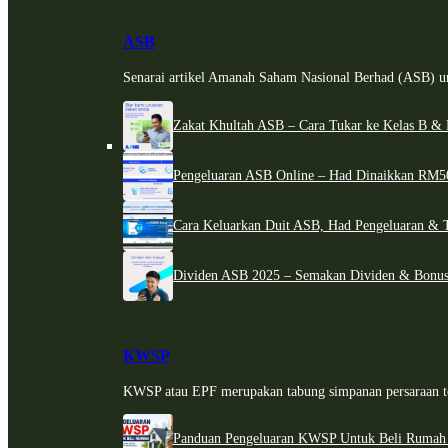
ASB
Senarai artikel Amanah Saham Nasional Berhad (ASB) un
Zakat Khultah ASB – Cara Tukar ke Kelas B & 
Pengeluaran ASB Online – Had Dinaikkan RM5
Cara Keluarkan Duit ASB, Had Pengeluaran & 
Dividen ASB 2025 – Semakan Dividen & Bonus
KWSP
KWSP atau EPF merupakan tabung simpanan persaraan te
Panduan Pengeluaran KWSP Untuk Beli Rumah