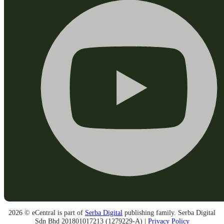
2026 © eCentral is part of
Serba Digital
publishing family. Serba Digital
Sdn Bhd 201801017213 (1279229-A) |
Privacy Policy