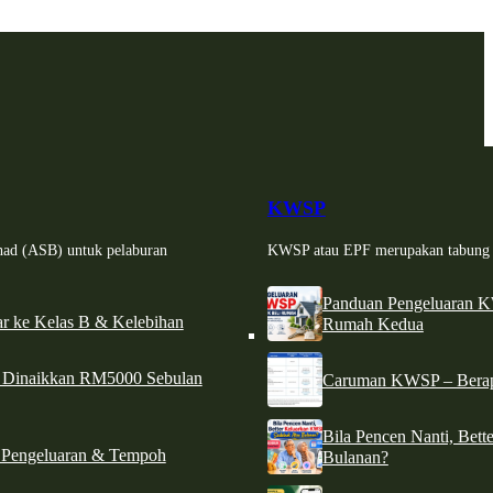
KWSP
had (ASB) untuk pelaburan
KWSP atau EPF merupakan tabung si
Panduan Pengeluaran 
r ke Kelas B & Kelebihan
Rumah Kedua
d Dinaikkan RM5000 Sebulan
Caruman KWSP – Berapa
Bila Pencen Nanti, Bet
 Pengeluaran & Tempoh
Bulanan?