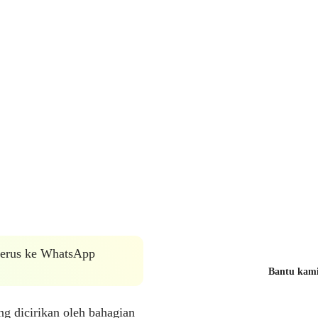
 terus ke WhatsApp
Bantu kami 
g dicirikan oleh bahagian