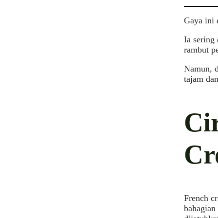
Gaya ini 
Ia sering
rambut p
Namun, da
tajam dan
Ci
Cr
French cr
bahagian 