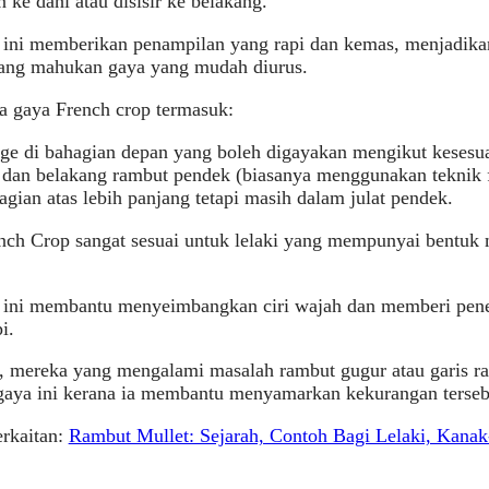
n ke dahi atau disisir ke belakang.
ini memberikan penampilan yang rapi dan kemas, menjadikan
ang mahukan gaya yang mudah diurus.
a gaya French crop termasuk:
nge di bahagian depan yang boleh digayakan mengikut kesesu
i dan belakang rambut pendek (biasanya menggunakan teknik f
gian atas lebih panjang tetapi masih dalam julat pendek.
ch Crop sangat sesuai untuk lelaki yang mempunyai bentuk m
 ini membantu menyeimbangkan ciri wajah dan memberi pene
i.
u, mereka yang mengalami masalah rambut gugur atau garis r
gaya ini kerana ia membantu menyamarkan kekurangan terseb
erkaitan:
Rambut Mullet: Sejarah, Contoh Bagi Lelaki, Kana