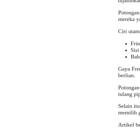
dijatuhka
Potongan 
mereka y
Ciri utam
Fri
Sis
Baha
Gaya Fren
berlian.
Potongan
tulang pip
Selain it
memilih 
Artikel b