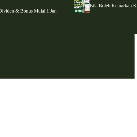
Bila Boleh Keluarkan 
ividen & Bonus Mulai 1 Jan