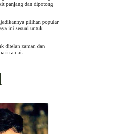
kit panjang dan dipotong
adikannya pilihan popular
aya ini sesuai untuk
uk ditelan zaman dan
mari ramai.
l