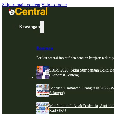
Skip to main content
Skip to footer
Kewangan
Bantuan
Berikut senarai insentif dan bantuan kerajaan terkin
SBBS 2026: Skim Sumbangan Bakti Ban
(Koperasi Tentera)
Bantuan Usahawan Orang Asli 2027 (W
Selangor)
Manfaat untuk Anak Disleksia, Autism
Kad OKU