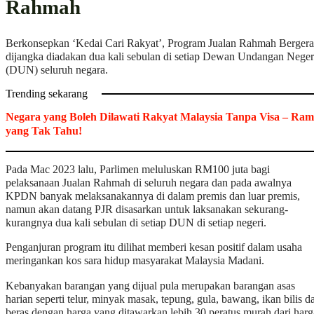
Rahmah
Berkonsepkan ‘Kedai Cari Rakyat’, Program Jualan Rahmah Berger
dijangka diadakan dua kali sebulan di setiap Dewan Undangan Neger
(DUN) seluruh negara.
Trending sekarang
Negara yang Boleh Dilawati Rakyat Malaysia Tanpa Visa – Ram
yang Tak Tahu!
Pada Mac 2023 lalu, Parlimen meluluskan RM100 juta bagi
pelaksanaan Jualan Rahmah di seluruh negara dan pada awalnya
KPDN banyak melaksanakannya di dalam premis dan luar premis,
namun akan datang PJR disasarkan untuk laksanakan sekurang-
kurangnya dua kali sebulan di setiap DUN di setiap negeri.
Penganjuran program itu dilihat memberi kesan positif dalam usaha
meringankan kos sara hidup masyarakat Malaysia Madani.
Kebanyakan barangan yang dijual pula merupakan barangan asas
harian seperti telur, minyak masak, tepung, gula, bawang, ikan bilis d
beras dengan harga yang ditawarkan lebih 30 peratus murah dari harg