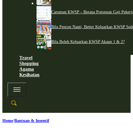
Caruman KWSP – Berapa Potongan Gaji Pekerj
Bila Pencen Nanti, Better Keluarkan KWSP Sed
Bila Boleh Keluarkan KWSP Akaun 1 & 2?
Travel
Shopping
Agama
Kesihatan
Home
Bantuan & Insentif