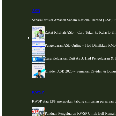
ASB
Senarai artikel Amanah Saham Nasional Berhad (ASB) un
Zakat Khultah ASB – Cara Tukar ke Kelas B & 
Pengeluaran ASB Online – Had Dinaikkan RM5
Cara Keluarkan Duit ASB, Had Pengeluaran & 
Dividen ASB 2025 – Semakan Dividen & Bonus
KWSP
KWSP atau EPF merupakan tabung simpanan persaraan te
Panduan Pengeluaran KWSP Untuk Beli Rumah