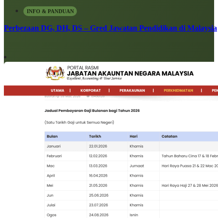
INFO & PANDUAN
Perbezaan DG, DH, DS – Gred Jawatan Pendidikan di Malaysia