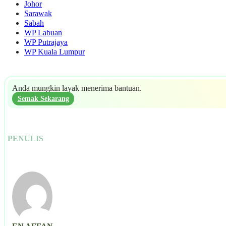
Johor
Sarawak
Sabah
WP Labuan
WP Putrajaya
WP Kuala Lumpur
Anda mungkin layak menerima bantuan.
Semak Sekarang
PENULIS