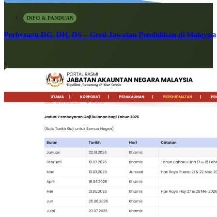
INFO & PANDUAN
Perbezaan DG, DH, DS – Gred Jawatan Pendidikan di Malaysia