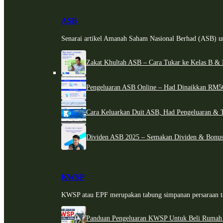
ASB
Senarai artikel Amanah Saham Nasional Berhad (ASB) un
Zakat Khultah ASB – Cara Tukar ke Kelas B & 
Pengeluaran ASB Online – Had Dinaikkan RM5
Cara Keluarkan Duit ASB, Had Pengeluaran & 
Dividen ASB 2025 – Semakan Dividen & Bonus
KWSP
KWSP atau EPF merupakan tabung simpanan persaraan te
Panduan Pengeluaran KWSP Untuk Beli Rumah