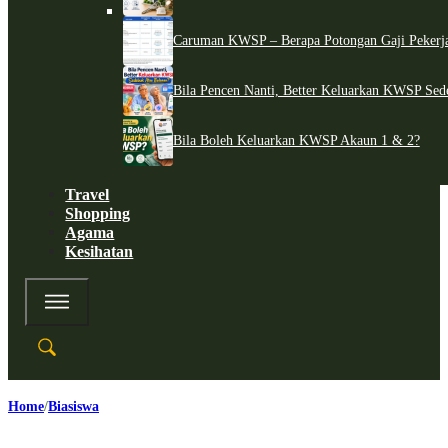
Caruman KWSP – Berapa Potongan Gaji Pekerj
Bila Pencen Nanti, Better Keluarkan KWSP Sed
Bila Boleh Keluarkan KWSP Akaun 1 & 2?
Travel
Shopping
Agama
Kesihatan
Home
Biasiswa