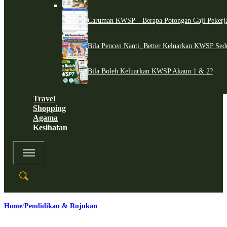
Caruman KWSP – Berapa Potongan Gaji Pekerj
Bila Pencen Nanti, Better Keluarkan KWSP Sed
Bila Boleh Keluarkan KWSP Akaun 1 & 2?
Travel
Shopping
Agama
Kesihatan
Home
Pendidikan & Rujukan