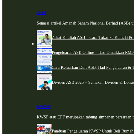
ASB
Senarai artikel Amanah Saham Nasional Berhad (ASB) un
Zakat Khultah ASB – Cara Tukar ke Kelas B & 
Pengeluaran ASB Online – Had Dinaikkan RM5
Cara Keluarkan Duit ASB, Had Pengeluaran & 
Dividen ASB 2025 – Semakan Dividen & Bonus
KWSP
KWSP atau EPF merupakan tabung simpanan persaraan te
Panduan Pengeluaran KWSP Untuk Beli Rumah