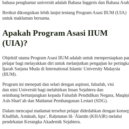
bahasa penghantar universiti adalah Bahasa Inggeris dan Bahasa Arab
Berikut dikongsikan lebih lanjut tentang Program Asasi IIUM (UIA)
untuk makluman bersama.
Apakah Program Asasi IIUM
(UIA)?
Objektif utama Program Asasi IIUM adalah untuk mempersiapkan pa
pelajar bagi melayakkan diri untuk melanjutkan pengajian ke peringka
Ijazah Sarjana Muda di International Islamic University Malaysia
(IIUM).
Program ini menepati dan selari dengan aspirasi, falsafah, visi
dan misi Universiti bagi melahirkan Insan Sejahtera dan
seimbang bertunjangkan kepada Falsafah Pendidikan Negara, Maqāṣ
Ash-Sharīʿah dan Matlamat Pembangunan Lestari (SDG).
Dalam mencapai matlamat tersebut pelajar didedahkan dengan konse
Khalīfah, Amānah, Iqra’, Raḥmatan lil-ʿĀlamīn (KHAIR) melalui
pendekatan Kerangka Akademik Sejahtera.