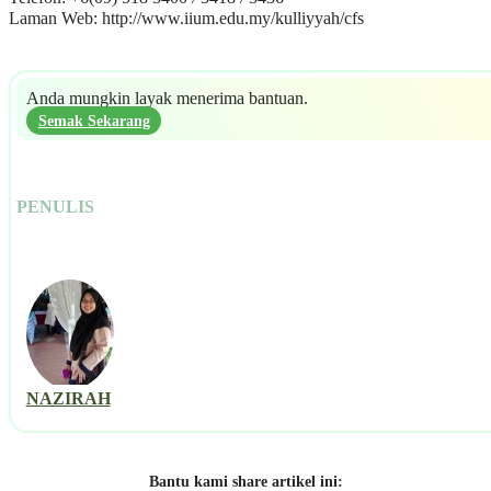
Laman Web: http://www.iium.edu.my/kulliyyah/cfs
Anda mungkin layak menerima bantuan.
Semak Sekarang
PENULIS
NAZIRAH
Bantu kami share artikel ini: