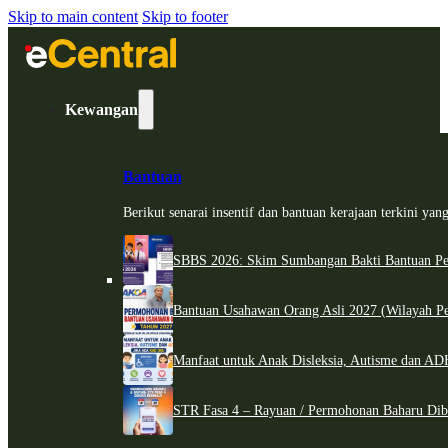
Skip to main content
Skip to footer
Kewangan
Bantuan
Berikut senarai insentif dan bantuan kerajaan terkini ya
SBBS 2026: Skim Sumbangan Bakti Bantuan Per
Bantuan Usahawan Orang Asli 2027 (Wilayah Pe
Manfaat untuk Anak Disleksia, Autisme dan 
STR Fasa 4 – Rayuan / Permohonan Baharu Dib