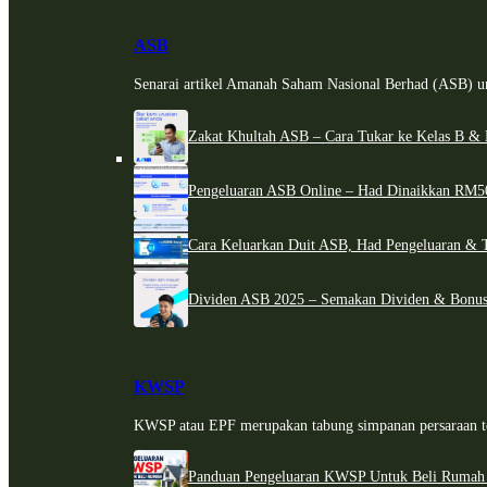
ASB
Senarai artikel Amanah Saham Nasional Berhad (ASB) un
Zakat Khultah ASB – Cara Tukar ke Kelas B & 
Pengeluaran ASB Online – Had Dinaikkan RM5
Cara Keluarkan Duit ASB, Had Pengeluaran & 
Dividen ASB 2025 – Semakan Dividen & Bonus
KWSP
KWSP atau EPF merupakan tabung simpanan persaraan te
Panduan Pengeluaran KWSP Untuk Beli Rumah