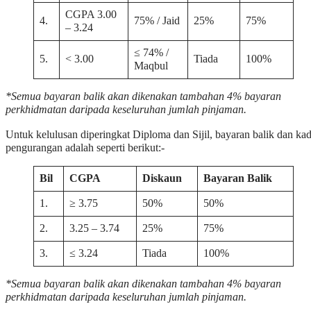
CGPA 3.00
4.
75% / Jaid
25%
75%
– 3.24
≤ 74% /
5.
< 3.00
Tiada
100%
Maqbul
*Semua bayaran balik akan dikenakan tambahan 4% bayaran
perkhidmatan daripada keseluruhan jumlah pinjaman.
Untuk kelulusan diperingkat Diploma dan Sijil, bayaran balik dan ka
pengurangan adalah seperti berikut:-
Bil
CGPA
Diskaun
Bayaran Balik
1.
≥ 3.75
50%
50%
2.
3.25 – 3.74
25%
75%
3.
≤ 3.24
Tiada
100%
*Semua bayaran balik akan dikenakan tambahan 4% bayaran
perkhidmatan daripada keseluruhan jumlah pinjaman.