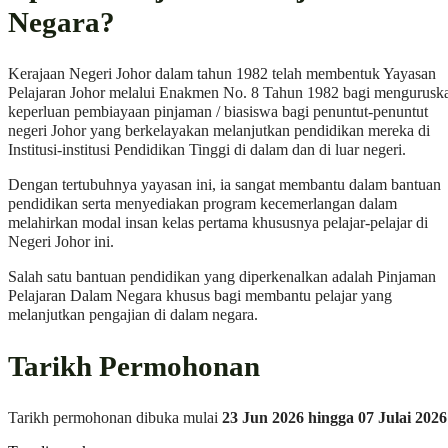
Negara?
Kerajaan Negeri Johor dalam tahun 1982 telah membentuk Yayasan
Pelajaran Johor melalui Enakmen No. 8 Tahun 1982 bagi mengurusk
keperluan pembiayaan pinjaman / biasiswa bagi penuntut-penuntut
negeri Johor yang berkelayakan melanjutkan pendidikan mereka di
Institusi-institusi Pendidikan Tinggi di dalam dan di luar negeri.
Dengan tertubuhnya yayasan ini, ia sangat membantu dalam bantuan
pendidikan serta menyediakan program kecemerlangan dalam
melahirkan modal insan kelas pertama khususnya pelajar-pelajar di
Negeri Johor ini.
Salah satu bantuan pendidikan yang diperkenalkan adalah Pinjaman
Pelajaran Dalam Negara khusus bagi membantu pelajar yang
melanjutkan pengajian di dalam negara.
Tarikh Permohonan
Tarikh permohonan dibuka mulai
23 Jun 2026 hingga 07 Julai 2026