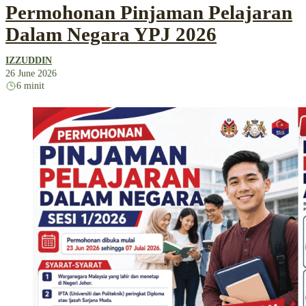
Permohonan Pinjaman Pelajaran
Dalam Negara YPJ 2026
IZZUDDIN
26 June 2026
6 minit