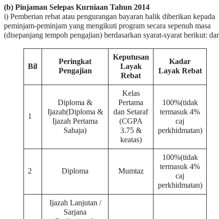
(b) Pinjaman Selepas Kurniaan Tahun 2014
i) Pemberian rebat atau pengurangan bayaran balik diberikan kepada
peminjam-peminjam yang mengikuti program secara sepenuh masa
(disepanjang tempoh pengajian) berdasarkan syarat-syarat berikut: da
Keputusan
Peringkat
Kadar
Bil
Layak
Pengajian
Layak Rebat
Rebat
Kelas
Diploma &
Pertama
100%(tidak
Ijazah(Diploma &
dan Setaraf
termasuk 4%
1
Ijazah Pertama
(CGPA
caj
Sahaja)
3.75 &
perkhidmatan)
keatas)
100%(tidak
termasuk 4%
2
Diploma
Mumtaz
caj
perkhidmatan)
Ijazah Lanjutan /
Sarjana