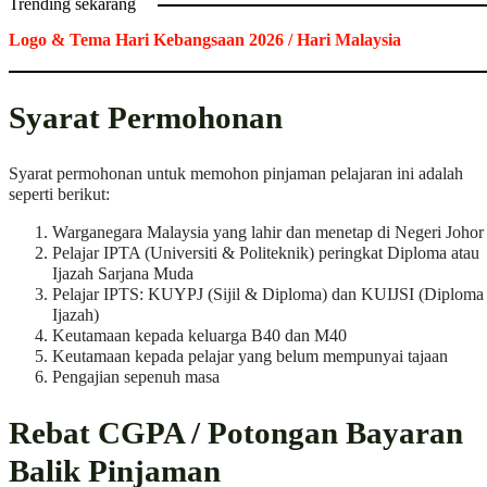
Trending sekarang
Logo & Tema Hari Kebangsaan 2026 / Hari Malaysia
Syarat Permohonan
Syarat permohonan untuk memohon pinjaman pelajaran ini adalah
seperti berikut:
Warganegara Malaysia yang lahir dan menetap di Negeri Johor
Pelajar IPTA (Universiti & Politeknik) peringkat Diploma atau
Ijazah Sarjana Muda
Pelajar IPTS: KUYPJ (Sijil & Diploma) dan KUIJSI (Diploma
Ijazah)
Keutamaan kepada keluarga B40 dan M40
Keutamaan kepada pelajar yang belum mempunyai tajaan
Pengajian sepenuh masa
Rebat CGPA / Potongan Bayaran
Balik Pinjaman