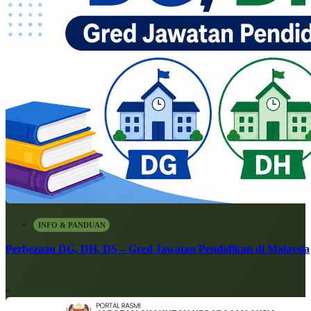
INFO & PANDUAN
Perbezaan DG, DH, DS – Gred Jawatan Pendidikan di Malaysia