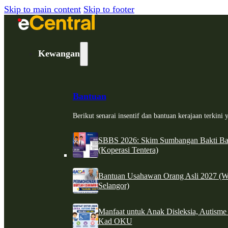
Skip to main content
Skip to footer
Kewangan
Bantuan
Berikut senarai insentif dan bantuan kerajaan terkin
SBBS 2026: Skim Sumbangan Bakti Ban
(Koperasi Tentera)
Bantuan Usahawan Orang Asli 2027 (W
Selangor)
Manfaat untuk Anak Disleksia, Autism
Kad OKU