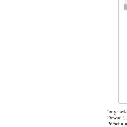
Ianya se
Dewan Un
Persekutu