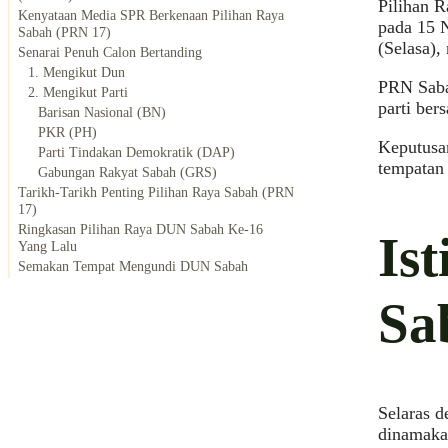
Pilihan R
Kenyataan Media SPR Berkenaan Pilihan Raya
pada 15 
Sabah (PRN 17)
(Selasa)
Senarai Penuh Calon Bertanding
1. Mengikut Dun
PRN Sabah
2. Mengikut Parti
parti ber
Barisan Nasional (BN)
PKR (PH)
Keputusan
Parti Tindakan Demokratik (DAP)
tempatan 
Gabungan Rakyat Sabah (GRS)
Tarikh-Tarikh Penting Pilihan Raya Sabah (PRN
17)
Ringkasan Pilihan Raya DUN Sabah Ke-16
Is
Yang Lalu
Semakan Tempat Mengundi DUN Sabah
Sa
Selaras d
dinamaka