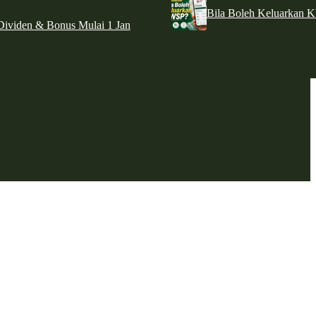
Bila Boleh Keluarkan 
ividen & Bonus Mulai 1 Jan