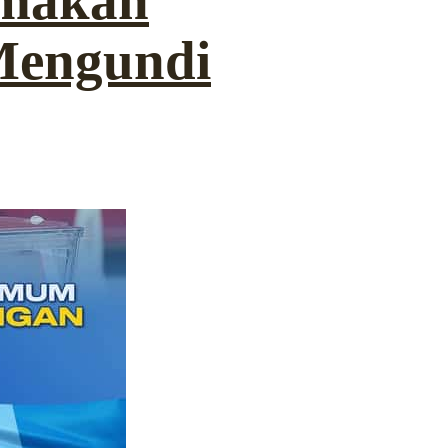
emakan
Mengundi