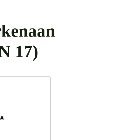
rkenaan
N 17)