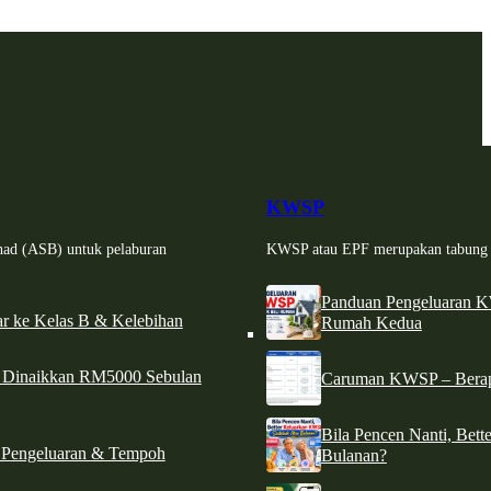
KWSP
had (ASB) untuk pelaburan
KWSP atau EPF merupakan tabung si
Panduan Pengeluaran 
r ke Kelas B & Kelebihan
Rumah Kedua
d Dinaikkan RM5000 Sebulan
Caruman KWSP – Berapa
Bila Pencen Nanti, Bet
 Pengeluaran & Tempoh
Bulanan?