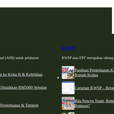
KWSP
had (ASB) untuk pelaburan
KWSP atau EPF merupakan tabung si
Panduan Pengeluaran 
r ke Kelas B & Kelebihan
Rumah Kedua
d Dinaikkan RM5000 Sebulan
Caruman KWSP – Berapa
Bila Pencen Nanti, Bet
 Pengeluaran & Tempoh
Bulanan?