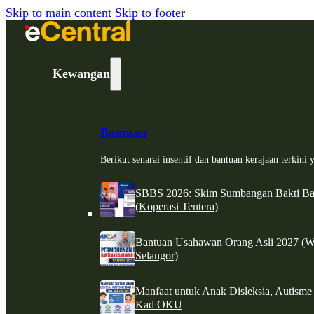
Skip to main content
Skip to footer
Kewangan
Bantuan
Berikut senarai insentif dan bantuan kerajaan terkin
SBBS 2026: Skim Sumbangan Bakti Ban
(Koperasi Tentera)
Bantuan Usahawan Orang Asli 2027 (W
Selangor)
Manfaat untuk Anak Disleksia, Autism
Kad OKU