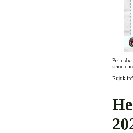
Permohon
semua pr
Rujuk in
He
20