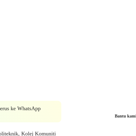
 terus ke WhatsApp
Bantu kami 
iteknik, Kolej Komuniti