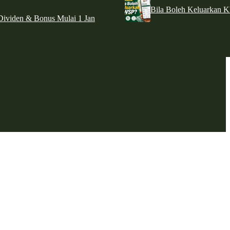
Bila Boleh Keluarkan 
ividen & Bonus Mulai 1 Jan