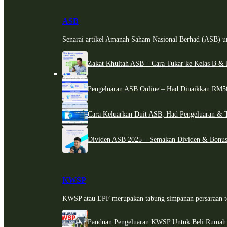
ASB
Senarai artikel Amanah Saham Nasional Berhad (ASB) un
Zakat Khultah ASB – Cara Tukar ke Kelas B & 
Pengeluaran ASB Online – Had Dinaikkan RM5
Cara Keluarkan Duit ASB, Had Pengeluaran & 
Dividen ASB 2025 – Semakan Dividen & Bonus
KWSP
KWSP atau EPF merupakan tabung simpanan persaraan te
Panduan Pengeluaran KWSP Untuk Beli Rumah