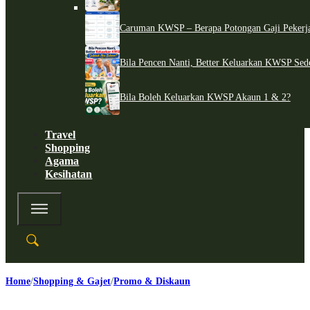
Caruman KWSP – Berapa Potongan Gaji Pekerj
Bila Pencen Nanti, Better Keluarkan KWSP Sed
Bila Boleh Keluarkan KWSP Akaun 1 & 2?
Travel
Shopping
Agama
Kesihatan
Home
Shopping & Gajet
Promo & Diskaun