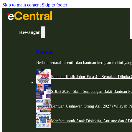
Skip to main content
Skip to footer
Kewangan
Bantuan
Berikut senarai insentif dan bantuan kerajaan terkini ya
Bantuan Kasih Johor Fasa 4 – Semakan Dibuka 8
SBBS 2026: Skim Sumbangan Bakti Bantuan Per
Bantuan Usahawan Orang Asli 2027 (Wilayah Pe
Manfaat untuk Anak Disleksia, Autisme dan 