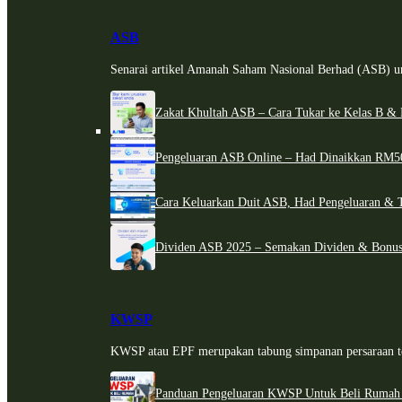
ASB
Senarai artikel Amanah Saham Nasional Berhad (ASB) un
Zakat Khultah ASB – Cara Tukar ke Kelas B & 
Pengeluaran ASB Online – Had Dinaikkan RM5
Cara Keluarkan Duit ASB, Had Pengeluaran & 
Dividen ASB 2025 – Semakan Dividen & Bonus
KWSP
KWSP atau EPF merupakan tabung simpanan persaraan te
Panduan Pengeluaran KWSP Untuk Beli Rumah