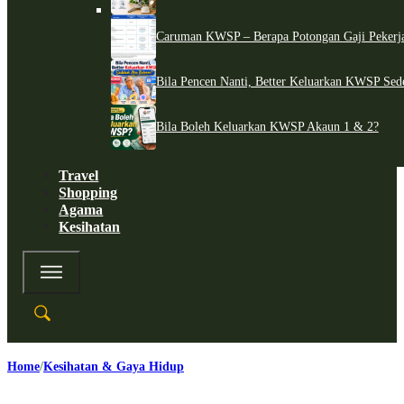
Caruman KWSP – Berapa Potongan Gaji Pekerj
Bila Pencen Nanti, Better Keluarkan KWSP Sed
Bila Boleh Keluarkan KWSP Akaun 1 & 2?
Travel
Shopping
Agama
Kesihatan
Home
Kesihatan & Gaya Hidup