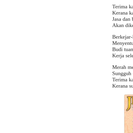
Terima k
Kerana ka
Jasa dan 
Akan dike
Berkejar-
Menyentuh
Budi tuan
Kerja sel
Merah men
Sungguh c
Terima ka
Kerana su