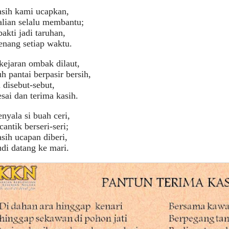
asih kami ucapkan,
lian selalu membantu;
bakti jadi taruhan,
nang setiap waktu.
kejaran ombak dilaut,
 pantai berpasir bersih,
 disebut-sebut,
esai dan terima kasih.
yala si buah ceri,
antik berseri-seri;
sih ucapan diberi,
di datang ke mari.