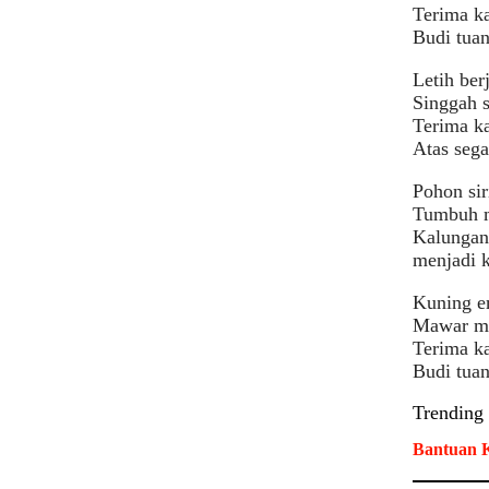
Terima ka
Budi tuan
Letih ber
Singgah se
Terima k
Atas sega
Pohon sir
Tumbuh m
Kalungan 
menjadi 
Kuning e
Mawar me
Terima ka
Budi tuan
Trending
Bantuan K