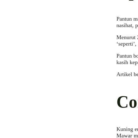
Pantun m
nasihat, 
Menurut Z
‘seperti’
Pantun bo
kasih kep
Artikel b
Co
Kuning e
Mawar me