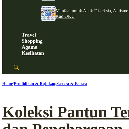
Manfaat untuk Anak Disleksia, Autism
Kad OKU
Travel
Shopping
Agama
Kesihatan
Home
Pendidikan & Rujukan
Sastera & Bahasa
Koleksi Pantun Te