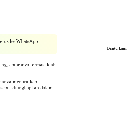
 terus ke WhatsApp
Bantu kami 
ang, antaranya termasuklah
 hanya menurutkan
ersebut diungkapkan dalam