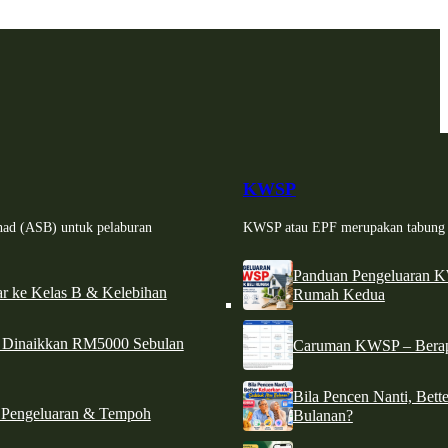
KWSP
had (ASB) untuk pelaburan
KWSP atau EPF merupakan tabung si
Panduan Pengeluaran 
r ke Kelas B & Kelebihan
Rumah Kedua
d Dinaikkan RM5000 Sebulan
Caruman KWSP – Berapa
Bila Pencen Nanti, Bet
 Pengeluaran & Tempoh
Bulanan?