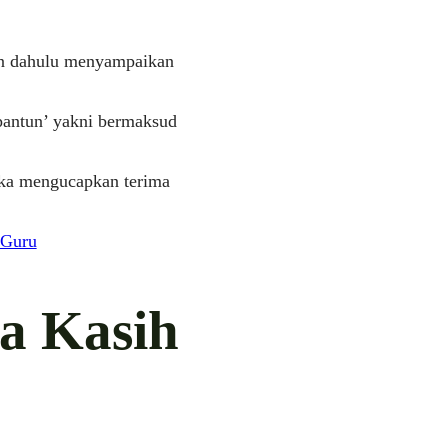
an dahulu menyampaikan
epantun’ yakni bermaksud
tika mengucapkan terima
 Guru
a Kasih