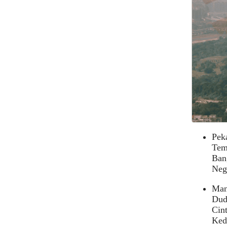
Peka
Temp
Ban
Nega
Mani
Dud
Cint
Keda