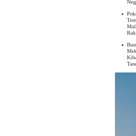
Neg
Pok
Tem
Mala
Rak
Bun
Meka
Kib
Tan