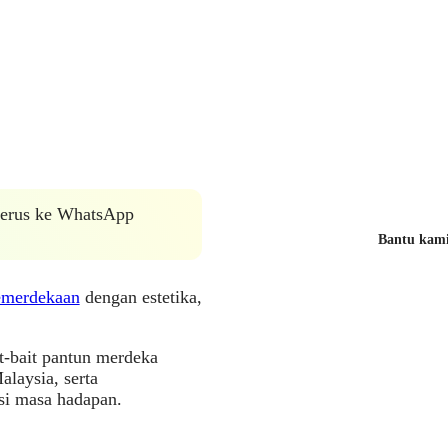
 terus ke WhatsApp
Bantu kami 
merdekaan
dengan estetika,
t-bait pantun merdeka
laysia, serta
si masa hadapan.