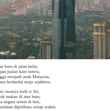
n baru di jalan halia,
at jualan kain sutera;
gga menjadi anak Malaysia,
ra berdaulat maju sejahtera.
s rasanya kuih si Ati,
uk makan di atas batu;
a negara semat di hati,
ulatan dipelihara setiap waktu.