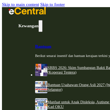
Skip to main content
Skip to footer
Kewangan
Bantuan
Berikut senarai insentif dan bantuan kerajaan terkin
SBBS 2026: Skim Sumbangan Bakti Ban
(Koperasi Tentera)
Bantuan Usahawan Orang Asli 2027 (W
Selangor)
Manfaat untuk Anak Disleksia, Autism
Kad OKU