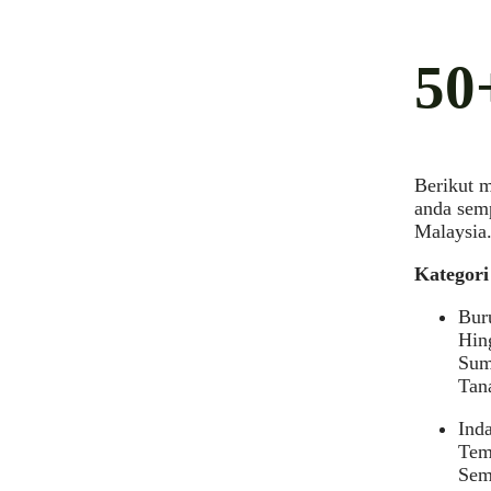
50
Berikut m
anda semp
Malaysia
Kategori
Buru
Hing
Sum
Tana
Ind
Tem
Sem