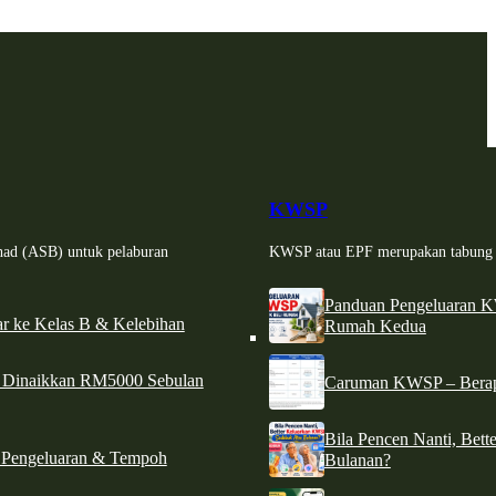
KWSP
had (ASB) untuk pelaburan
KWSP atau EPF merupakan tabung si
Panduan Pengeluaran 
r ke Kelas B & Kelebihan
Rumah Kedua
d Dinaikkan RM5000 Sebulan
Caruman KWSP – Berapa
Bila Pencen Nanti, Bet
 Pengeluaran & Tempoh
Bulanan?