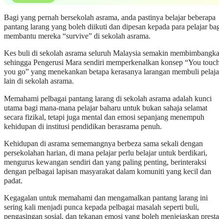
Bagi yang pernah bersekolah asrama, anda pastinya belajar beberapa
pantang larang yang boleh diikuti dan dipesan kepada para pelajar ba
membantu mereka “survive” di sekolah asrama.
Kes buli di sekolah asrama seluruh Malaysia semakin membimbangk
sehingga Pengerusi Mara sendiri memperkenalkan konsep “You touch
you go” yang menekankan betapa kerasanya larangan membuli pelaja
lain di sekolah asrama.
Memahami pelbagai pantang larang di sekolah asrama adalah kunci
utama bagi mana-mana pelajar baharu untuk bukan sahaja selamat
secara fizikal, tetapi juga mental dan emosi sepanjang menempuh
kehidupan di institusi pendidikan berasrama penuh.
Kehidupan di asrama sememangnya berbeza sama sekali dengan
persekolahan harian, di mana pelajar perlu belajar untuk berdikari,
mengurus kewangan sendiri dan yang paling penting, berinteraksi
dengan pelbagai lapisan masyarakat dalam komuniti yang kecil dan
padat.
Kegagalan untuk memahami dan mengamalkan pantang larang ini
sering kali menjadi punca kepada pelbagai masalah seperti buli,
pengasingan sosial, dan tekanan emosi yang boleh menjejaskan presta