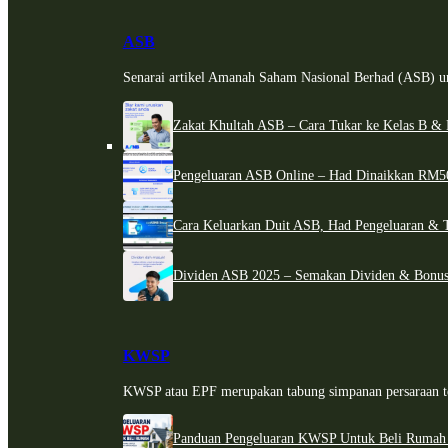
ASB
Senarai artikel Amanah Saham Nasional Berhad (ASB) un
Zakat Khultah ASB – Cara Tukar ke Kelas B & 
Pengeluaran ASB Online – Had Dinaikkan RM5
Cara Keluarkan Duit ASB, Had Pengeluaran & 
Dividen ASB 2025 – Semakan Dividen & Bonus
KWSP
KWSP atau EPF merupakan tabung simpanan persaraan te
Panduan Pengeluaran KWSP Untuk Beli Rumah