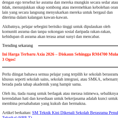
dengan ego tersebut ke asrama dan mereka mungkin secara sedar atau
tidak, menunjukkan sikap sombong atau meremehkan kebolehan ora
lain yang secara langsung menyukarkan mereka untuk bergaul dan
diterima dalam kalangan kawan-kawan.
Akibatnya, pelajar sebegini berisiko tinggi untuk dipulaukan oleh
komuniti asrama dan tanpa sokongan sosial daripada rakan-rakan,
kehidupan di asrama akan terasa amat sunyi dan mencabar.
Trending sekarang
Ini Harga Terbaru Axia 2026 – Diskaun Sehingga RM4700 Mula
3 Ogos!
Perlu diingat bahawa semua pelajar yang terpilih ke sekolah berasram
khusus seperti sekolah sains, sekolah integrasi, atau SMKA, sebenar
berada pada tahap akademik yang hampir sama.
Oleh itu, tiada ruang untuk berlagak atau merasa istimewa, sebaliknya
kerendahan hati dan kesediaan untuk bekerjasama adalah kunci untuk
membina persahabatan yang kukuh dan bermakna.
Artikel berkaitan:
SM Teknik Kini Dikenali Sekolah Berasrama Penu
Teknikal (SBP-T)