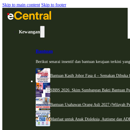
Skip to main content
Skip to footer
Kewangan
Bantuan
Berikut senarai insentif dan bantuan kerajaan terkini ya
Bantuan Kasih Johor Fasa 4 – Semakan Dibuka 8
SBBS 2026: Skim Sumbangan Bakti Bantuan Per
Bantuan Usahawan Orang Asli 2027 (Wilayah Pe
Manfaat untuk Anak Disleksia, Autisme dan 