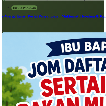
INFO & PANDUAN
e-Warga Emas: Portal Penyampaian Maklumat, Hebahan & Ke