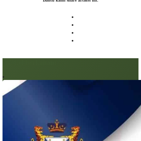
Bantu kami share artikel ini:
Artikel berkaitan: