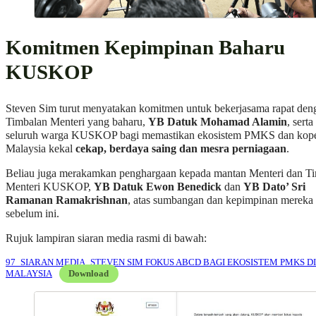
Komitmen Kepimpinan Baharu
KUSKOP
Steven Sim turut menyatakan komitmen untuk bekerjasama rapat den
Timbalan Menteri yang baharu,
YB Datuk Mohamad Alamin
, serta
seluruh warga KUSKOP bagi memastikan ekosistem PMKS dan koper
Malaysia kekal
cekap, berdaya saing dan mesra perniagaan
.
Beliau juga merakamkan penghargaan kepada mantan Menteri dan T
Menteri KUSKOP,
YB Datuk Ewon Benedick
dan
YB Dato’ Sri
Ramanan Ramakrishnan
, atas sumbangan dan kepimpinan mereka
sebelum ini.
Rujuk lampiran siaran media rasmi di bawah:
97_SIARAN MEDIA_STEVEN SIM FOKUS ABCD BAGI EKOSISTEM PMKS DI
MALAYSIA
Download