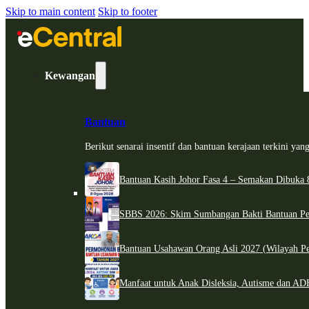
Skip to main content
Skip to footer
Kewangan
Bantuan
Berikut senarai insentif dan bantuan kerajaan terkini ya
Bantuan Kasih Johor Fasa 4 – Semakan Dibuka 8
SBBS 2026: Skim Sumbangan Bakti Bantuan Per
Bantuan Usahawan Orang Asli 2027 (Wilayah Pe
Manfaat untuk Anak Disleksia, Autisme dan 