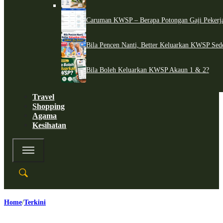
Caruman KWSP – Berapa Potongan Gaji Pekerj
Bila Pencen Nanti, Better Keluarkan KWSP Sed
Bila Boleh Keluarkan KWSP Akaun 1 & 2?
Travel
Shopping
Agama
Kesihatan
Home
Terkini