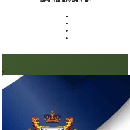
Bantu kami share artikel ini:
Artikel berkaitan: