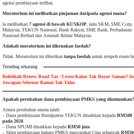
agensi pembiayaan terlibat.
Moratorium ini melibatkan pinjaman daripada agensi mana?
Ia melibatkan
7 agensi di bawah KUSKOP
, iaitu SKM, SME Corp.
Malaysia, TEKUN Nasional, Bank Rakyat, SME Bank, Perbadanan
Nasional Berhad dan Amanah Ikhtiar Malaysia.
Adakah moratorium ini dikenakan faedah?
Tidak. Moratorium ini diberikan
tanpa faedah
untuk tempoh enam bu
Trending sekarang
Bolehkah Renew Road Tax / Lesen Kalau Tak Bayar Saman? In
Jawapan Sebenar Ramai Tak Tahu
Apakah perubahan dana pembiayaan PMKS yang diumumkan
Antara perubahan utama ialah:
– Dana pembiayaan Bumiputera TEKUN dinaikkan kepada
RM500 
pada 2026
– Dana SPUMI dinaikkan kepada
RM50 juta
– Skim pembiayaan baharu PMKS masyarakat Cina sebanyak
RM50 