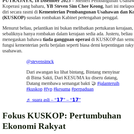
PUTRAJAYA, 18 Disember 2025
– Menteri Pembangunan Usahaw
Koperasi yang baharu,
YB Steven Sim Chee Keong
, hari ini melap
diri secara rasmi di
Kementerian Pembangunan Usahawan dan Ko
(KUSKOP)
susulan rombakan Kabinet pertengahan penggal.
Menurut beliau, pelantikan ini bukan melibatkan pertukaran kerajaan,
sebaliknya hanya rombakan dalam kerajaan sedia ada. Justeru, beliau
menegaskan bahawa
tiada gangguan operasi
di KUSKOP dan sem
fungsi kementerian perlu berjalan seperti biasa demi kepentingan raky
usahawan.
@stevensimck
Dari awangan ku lihat bintang, Bintang menyinar
di Bima Sakti, Dari KESUMA ku diseru datang,
Datang membawa semangat bakti 🤝
#jalanteruih
#kuskop
#fyp
#kesuma
#perpaduan
♬ suara asli – “𝟭𝟳” – “𝟭𝟳”
Fokus KUSKOP: Pertumbuhan
Ekonomi Rakyat