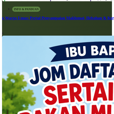
INFO & PANDUAN
e-Warga Emas: Portal Penyampaian Maklumat, Hebahan & Ke