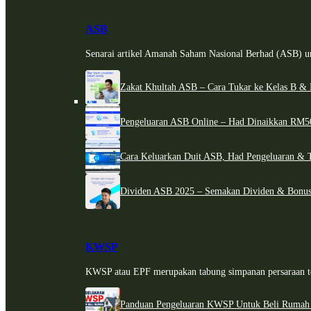
ASB
Senarai artikel Amanah Saham Nasional Berhad (ASB) un
Zakat Khultah ASB – Cara Tukar ke Kelas B & 
Pengeluaran ASB Online – Had Dinaikkan RM5
Cara Keluarkan Duit ASB, Had Pengeluaran & 
Dividen ASB 2025 – Semakan Dividen & Bonus
KWSP
KWSP atau EPF merupakan tabung simpanan persaraan te
Panduan Pengeluaran KWSP Untuk Beli Rumah