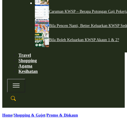
Caruman KWSP – Berapa Potongan Gaji Pekerj
Bila Pencen Nanti, Better Keluarkan KWSP Sed
Bila Boleh Keluarkan KWSP Akaun 1 & 2?
Travel
Shopping
Agama
Kesihatan
Home
Shopping & Gajet
Promo & Diskaun