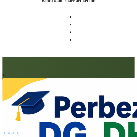
Bantu kami share artikel ini:
Artikel berkaitan: