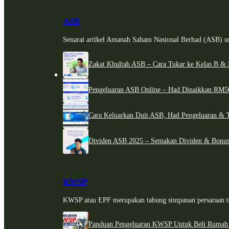
ASB
Senarai artikel Amanah Saham Nasional Berhad (ASB) un
Zakat Khultah ASB – Cara Tukar ke Kelas B & 
Pengeluaran ASB Online – Had Dinaikkan RM5
Cara Keluarkan Duit ASB, Had Pengeluaran & 
Dividen ASB 2025 – Semakan Dividen & Bonus
KWSP
KWSP atau EPF merupakan tabung simpanan persaraan te
Panduan Pengeluaran KWSP Untuk Beli Rumah