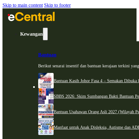
Skip to main content
Skip to footer
Kewangan
Bantuan
Berikut senarai insentif dan bantuan kerajaan terkini ya
Bantuan Kasih Johor Fasa 4 – Semakan Dibuka 8
SBBS 2026: Skim Sumbangan Bakti Bantuan Per
Bantuan Usahawan Orang Asli 2027 (Wilayah Pe
Manfaat untuk Anak Disleksia, Autisme dan 