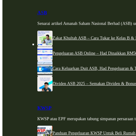
ASB
Senarai artikel Amanah Saham Nasional Berhad (ASB) un
Zakat Khultah ASB – Cara Tukar ke Kelas B & 
Pengeluaran ASB Online – Had Dinaikkan RM5
Cara Keluarkan Duit ASB, Had Pengeluaran & 
Dividen ASB 2025 – Semakan Dividen & Bonus
KWSP
KWSP atau EPF merupakan tabung simpanan persaraan te
Panduan Pengeluaran KWSP Untuk Beli Rumah