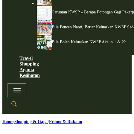
Caruman KWSP – Berapa Potongan Gaji Pekerj
Bila Pencen Nanti, Better Keluarkan KWSP Sed
Bila Boleh Keluarkan KWSP Akaun 1 & 2?
Travel
Shopping
Agama
Kesihatan
Home
Shopping & Gajet
Promo & Diskaun